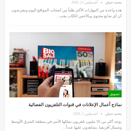
محمد حبش
أغسطس 23, 2020
هذه واحدة من المهارات الأكثر طلباً من أصحاب المواقع اليوم ويفترضون
أن أي صانع محتوى وبالأخص الكتّاب يجب…
تسويق
نماذج أعمال الإعلانات في قنوات التلفزيون الفضائية
محمد حبش
أغسطس 5, 2020
يوجد أكثر من 50 مليون تلفزيون تملكها الأسر في منطقة الشرق الأوسط
وشمال أفريقيا، يشاهدون عليها عدداً…