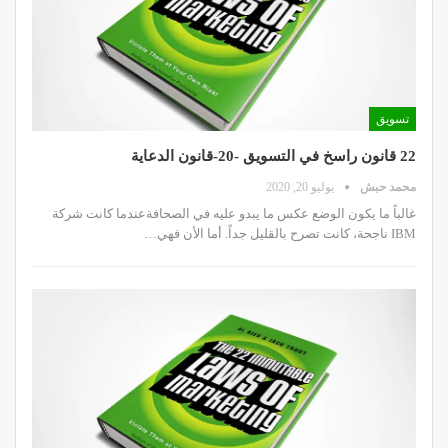
تسويق
22 قانون راسخ في التسويق -20-قانون الدعاية
محمد حبش
يوليو 20, 2020
غالباً ما يكون الوضع عكس ما يبدو عليه في الصحافةعندما كانت شركة
IBM ناجحة، كانت تصرح بالقليل جداً. أما الأن فهي…