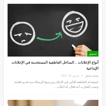
تسويق
أنواع الإعلانات .. المداخل العاطفية المستخدمة في الإعلانات
الإبداعية
محمد حبش
فبراير 19, 2021
استخدام العاطفة للتأثير في الإعلان وترسيخ الرسالة منه قديم للغاية،
وتثبت التجارب أنه فعال، لذا لجأت…