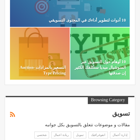
10 أدوات لتطوير أداءك في المحتوى التسويقي
10 أوهام حول التسويق عبر
السوشيال ميديا ستكلفك الكثير
التسعير بالمزادات Auction-
إن صدقتها
Type Pricing
Browsing Category
تسويق
مقالات و موضوعات تتعلق بالتسويق بكل جوانبه
إدارة أعمال
انفوغرافيك
تمويل
ريادة اعمال
شخصي