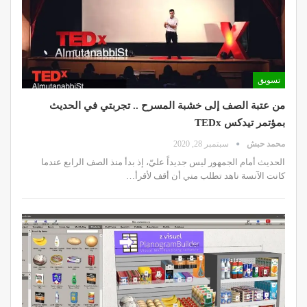
تسويق
من عتبة الصف إلى خشبة المسرح .. تجربتي في الحديث
بمؤتمر تيدكس TEDx
محمد حبش
سبتمبر 28, 2020
الحديث أمام الجمهور ليس جديداً عليّ، إذ بدأ منذ الصف الرابع عندما
كانت الآنسة ناهد تطلب مني أن أقف لأقرأ…