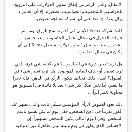
الانتقال. وعلى الرغم من إنفاق ملايين الدولارات على الترويج
للحواسيب الشخصية و الحواسيب الصغيرة، إلا أن العالم لا
يزال يدرك Wang على أنها شركة معالجة نصوص.
كانت شركة Xerox الأولى في أجهزة نسخ الورق، ومن ثم
حاولت الدخول في مجال أعمال الحاسوب. وبعد خمس
وعشرين سنة، وإنفاق 2 مليار دولار، لم تصل Xerox إلى أي
مكان في مجال الحاسوب.
هل تريد تغيير شيء في الحاسوب؟ قم بكتابة شي فوق الذي
تريد تغييره أو حذف المادة الموجودة. هل تريد تغيير شيء في
العقول؟ انسى ذلك. فحالما يتكون الرأي في الذهن، فإنه نادراً
ما يتغير، إذا تغير أصلاً. أكثر شيء يعد بلا فائدة في التسويق هو
محاولة تغيير الرأي.
ذلك يعود لغموض الرأي المؤسس بشكلٍ ثابت والذي يظهر على
الفور تقريباً في ذهن الشخص. ففي يومٍ لم تكن تسمع باسم
الشخص، وفي اليوم التالي يكون الشخص مشهوراً. إن
الإحساس الذي يظهر في يومٍ وليلة ليس ظاهرةً غير اعتيادية.