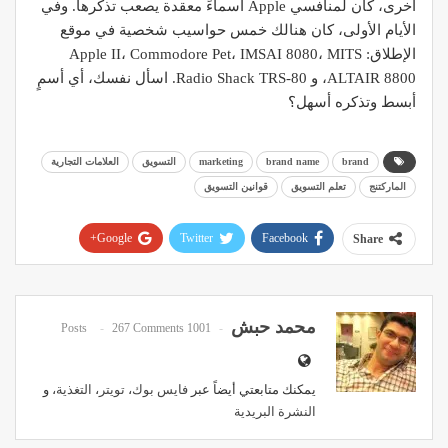
أخرى، كان لمنافسي Apple أسماءً معقدة يصعب تذكرها. وفي
الأيام الأولى، كان هنالك خمس حواسيب شخصية في موقع
الإطلاق: Apple II، Commodore Pet، IMSAI 8080، MITS
ALTAIR 8800، و Radio Shack TRS-80. اسأل نفسك، أي أسمٍ
أبسط وتذكره أسهل؟
brand
brand name
marketing
التسويق
العلامات التجارية
الماركتنج
تعلم التسويق
قوانين التسويق
Google+
Twitter
Facebook
Share
Pinterest
WhatsApp
ReddIt
Email
محمد حبش
267 Comments
1001 Posts
يمكنك متابعتي أيضاً عبر
فايس بوك
،
تويتر
،
التغذية
، و
النشرة البريدية