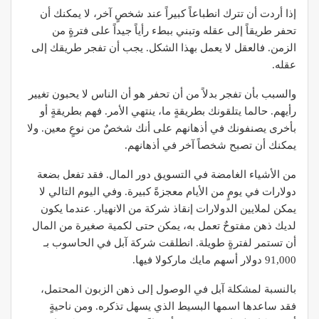
إذا أردت أن تترك انطباعاً كبيراً عند شخصٍ آخر، لا يمكنك أن
تحفر طريقاً إلى عقله وتبني ببطء رأياً جيداً على فترةٍ من
الزمن. فالعقل لا يعمل بهذا الشكل. يجب أن تفجر طريقك إلى
عقله.
والسبب بأن تفجر بدلاً من أن تحفر هو أن الناس لا يحبون تغيير
رأيهم. حالما يتلقونك بطريقةٍ ما، ينتهي الأمر. فهم بطريقةٍ أو
بأخرى يصنفونك في أذهانهم على أنك شخصٌ من نوعٍ معين. ولا
يمكنك أن تصبح شخصاً آخر في أذهانهم.
من الأشياء الغامضة في التسويق دور المال. فقد تفعل بضعة
دولارات في يومٍ من الأيام معجزةً كبيرة. وفي اليوم التالي لا
يمكن لملايين الدولارات إنقاذ شركة من الانهيار. عندما يكون
لديك ذهن مفتوحٌ تعمل به، يمكن حتى لكمية صغيرة من المال
أن تستمر لفترةٍ طويلة. انطلقت شركة آبل في الحاسوب بـ
91,000 دولار أسهم مايك ماركولا فيها.
بالنسبة لمشكلة آبل في الوصول إلى ذهن الزبون المحتمل،
فقد ساعدها اسمها البسيط الذي يسهل تذكره. ومن ناحيةٍ