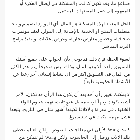
صناعةٍ ما، وقد تكون كذلك. والمشكلة هي إيصال الفكرة أو
المفهوم إلى عقل المستهلك المحتمل.
الحل المعتاد لهذه المشكلة هو المال. أي الموارد لتصميم وبناء
منظمات المنتج أو الخدمة بالإضافة إلى الموارد لعقد مؤتمرات
صحافية، وحضور معارض تجارية، وعرض إعلانات، وتنفيذ برامج
البريد المباشر
لسوء الحظ، فإن ذلك قد يوحي بأن الجواب على جميع أسئلة
التسويق واحد: ألا وهو المال، وذلك ليس صحيحاً. يتم هدر الكثير
من المال في التسويق أكثر من أي نشاط إنساني آخر (عدا عن
الأنشطة الحكومية طبعاً).
لا يمكنك تغيير رأي أحد بعد أن يكون هذا الرأي قد تكوَّن. الأمر
أشبه بكونك وجهاً لوجه مقابل عدوٍ ثابت، تهمة هجوم اللواء
الخفيف في معركة بالاكلافا لكونها أشهر مثال في التاريخ، يتبعها
فشل مهمة بيكيت في غيتيسبرغ.
كانت Wang الأولى في معالجات النصوص. ولكن العالم تخطى
تلك الآلات ووصل إلى الحاسوب. ولكن Wang لم تتمكن من