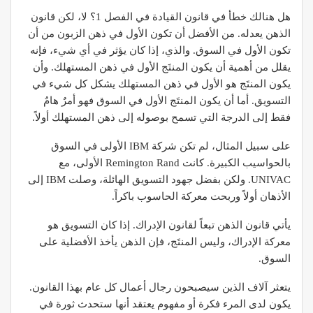
هل هنالك خطأ في قانون القيادة في الفصل 1؟ لا، لكن قانون
الذهن يعدله. من الأفضل أن تكون الأول في ذهن الزبون من أن
تكون الأول في السوق. والذي، إذا كان يؤثر في أي شيء، فإنه
يقلل من أهمية أن يكون المنتَج الأول في ذهن المستهلك. وأن
يكون المنتَج هو الأول في ذهن المستهلك يشكل كل شيء في
التسويق. أما أن يكون المنتَج الأول في السوق فهو أمرٌ هامٌ
فقط إلى الدرجة التي تسمح بوصوله إلى ذهن المستهلك أولاً.
على سبيل المثال، لم تكن شركة IBM الأولى في السوق
بالحواسيب الكبيرة. كانت Remington Rand الأولى، مع
UNIVAC. ولكن بفضل جهود التسويق الهائلة، وصلت IBM إلى
الأذهان أولاً وربحت معركة الحاسوب باكراً.
يأتي قانون الذهن تبعاً لقانون الإدراك. إذا كان التسويق هو
معركة الإدراك، وليس المنتَج، فإن الذهن يأخذ الأفضلية على
السوق.
يتعثر آلاف الذين سيصبحون رجال أعمال كل عام بهذا القانون.
يكون لدى المرء فكرة أو مفهوم يعتقد أنها ستحدث ثورة في