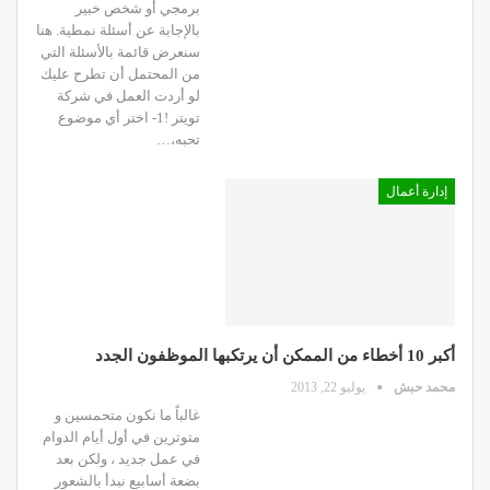
برمجي أو شخص خبير
بالإجابة عن أسئلة نمطية. هنا
سنعرض قائمة بالأسئلة التي
من المحتمل أن تطرح عليك
لو أردت العمل في شركة
تويتر !1- اختر أي موضوع
تحبه،…
إدارة أعمال
أكبر 10 أخطاء من الممكن أن يرتكبها الموظفون الجدد
محمد حبش
يوليو 22, 2013
غالباً ما نكون متحمسين و
متوترين في أول أيام الدوام
في عمل جديد ، ولكن بعد
بضعة أسابيع نبدأ بالشعور