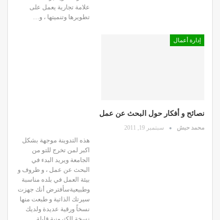
علامة تجارية يعمل على
تطويرها وتنميتها ، و…
إدارة أعمال
نصائح و أفكار حول البحث عن عمل
محمد حبش
سبتمبر 19, 2011
هذه التدوينة موجهة بشكل
اكبر لمن تخرج للتو من
الجامعة ويريد البدء في
البحث عن عمل ، و ظروف و
بيئة العمل في بلده مناسبة
وطبيعيةسأفترض أنك جهزت
سيرتك الذاتية و طبعت منها
نسخاً ورقية عديدة ولديك
نسخة الكترونية قابلة