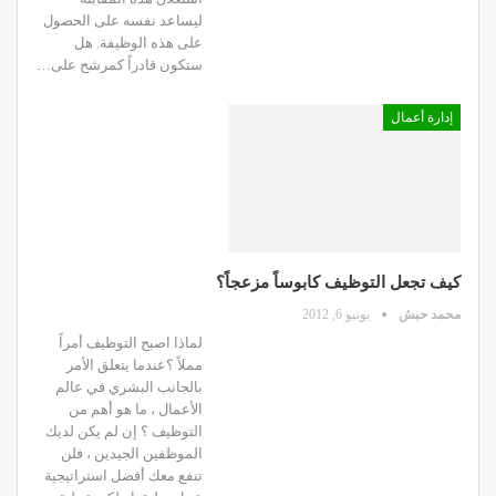
ليساعد نفسه على الحصول
على هذه الوظيفة. هل
ستكون قادراً كمرشح على…
إدارة أعمال
كيف تجعل التوظيف كابوساً مزعجاً؟
محمد حبش
يونيو 6, 2012
لماذا اصبح التوظيف أمراً
مملاً ؟عندما يتعلق الأمر
بالجانب البشري في عالم
الأعمال ، ما هو أهم من
التوظيف ؟ إن لم يكن لديك
الموظفين الجيدين ، فلن
تنفع معك أفضل استراتيجية