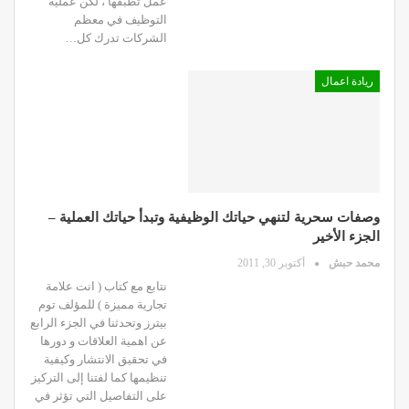
عمل تطبقها ، لكن عملية
التوظيف في معظم
الشركات تدرك كل…
ريادة اعمال
وصفات سحرية لتنهي حياتك الوظيفية وتبدأ حياتك العملية –
الجزء الأخير
محمد حبش
أكتوبر 30, 2011
نتابع مع كتاب ( انت علامة
تجارية مميزة ) للمؤلف توم
بيترز وتحدثنا في الجزء الرابع
عن اهمية العلاقات و دورها
في تحقيق الانتشار وكيفية
تنظيمها كما لفتنا إلى التركيز
على التفاصيل التي تؤثر في