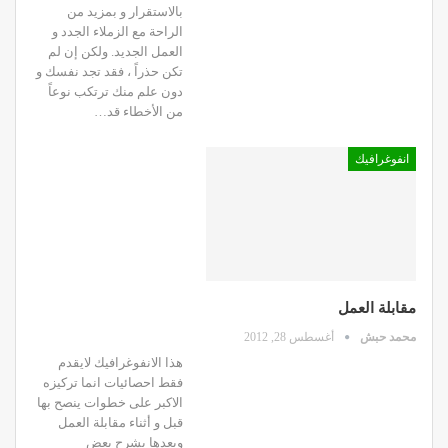
بالاستقرار و بمزيد من
الراحة مع الزملاء الجدد و
العمل الجديد. ولكن إن لم
تكن حذراً ، فقد تجد نفسك و
دون علم منك ترتكب نوعاً
من الأخطاء قد…
انفوغرافيك
مقابلة العمل
محمد حبش
أغسطس 28, 2012
هذا الانفوغرافيك لايقدم
فقط احصائيات انما تركيزه
الاكبر على خطوات ينصح بها
قبل و أثناء مقابلة العمل
وبعدها يشرح بعض