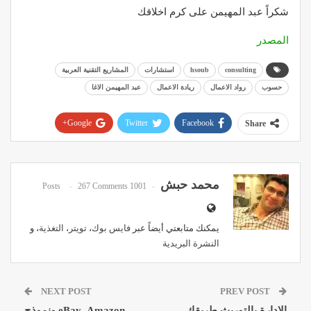
شكراً عبد المهيمن على كرم اخلاقك
المصدر
consulting
hsoub
استشارات
المشاريع التقنية العربية
حسوب
رواد الاعمال
ريادة الاعمال
عبد المهيمن الاغا
Google+
Twitter
Facebook
Share
Pinterest
WhatsApp
ReddIt
Email
محمد حبش
267 Comments
1001 Posts
يمكنك متابعتي أيضاً عبر
فايس بوك
،
تويتر
،
التغذية
، و
النشرة البريدية
NEXT POST
PREV POST
الإدارة بالتوريث طريقك
eBay ,Amazon ونموذج