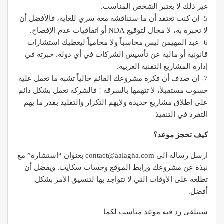
غير ذلك لا يعتبر الشخص المناسب.
5- إن كنت تعتقد أن ما ستناقشه معه سري للغاية، فالأفضل أن
لا تخبره به، لا مجال لتوقيع NDA أو اتفاقيات عدم الإفصاح.
6- عبد المهيمن ليس محاسباً ولا محامياً ليعطيك استشارات
قانونية أو مالية عن تأسيس الشركات في أي دولة. خبرته في
إدارة المشاريع التقنية العربية.
7- إن صدف أن فكرة مشروعك القائم حالياً تشبه ما تعمل عليه
حسوب مستقبلاً، لا تتهمها بالسرقة ! فالشركة تعمل بشكل دائم
على إطلاق مشاريع جديدة ولايهم التكرار والتقليد بقدر ما يهم
التفرد في التنفيذ
كيف تحجز موعد؟
ارسل رسالة إلى contact@aalagha.com بعنوان “استشارة” مع
نبذة عن مشروعك ورابط الموقع وحساب سكايب. ويفضل أن
تطلعه على الأوقات التي لا تتواجد بها لتنسيق الأمر بشكل
أفضل.
ستتلقى رد فيه موعد مناسب لكما