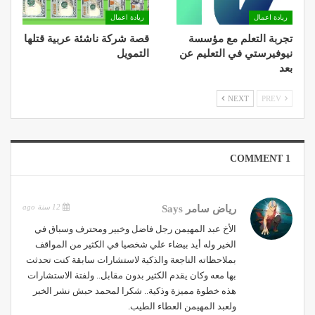
ريادة اعمال
ريادة اعمال
تجربة التعلم مع مؤسسة
قصة شركة ناشئة عربية قتلها
نيوفيرستي في التعليم عن
التمويل
بعد
NEXT
PREV
1 COMMENT
12 سنة ago
رياض سامر
Says
الأخ عبد المهيمن رجل فاضل وخبير ومحترف وسباق في
الخير وله أيد بيضاء علي شخصيا في الكثير من المواقف
بملاحظاته الناجعة والذكية لاستشارات سابقة كنت تحدثت
بها معه وكان يقدم الكثير بدون مقابل.. ولفتة الاستشارات
هذه خطوة مميزة وذكية.. شكرا لمحمد حبش نشر الخبر
ولعبد المهيمن العطاء الطيب.