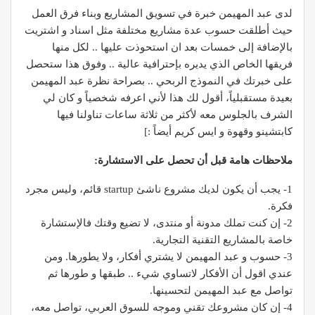
لدى عبد المهيمن خبرة في تسويق المشاريع وبناء فرق العمل
حيث أطلقت حسوب عدة مشاريع مختلفة مثل اسناد و اشتريت
بالإضافة إلى خمسات بعد ان استحوذت عليها .. لكل منها
فريقها الخاص الذي يديره بإحترافية عالية .. وفوق هذا ستحصل
على خبرتك في النموذج الربحي .. بصراحة نظرة عبد المهيمن
بعيدة مستقبلياً، أقول لك هذا لأني اعرفه شخصياً و كان لي
الشرف بالجلوس معه لأكثر من ثلاثة ساعات تناولنا فيها
كابتشينو وقهوة و ايس كريم أيضاً :]
ملاحظات هامة قبل أن تحصل على الاستشارة:
1- يجب أن يكون لديك مشروع ناشئ startup قائم، وليس مجرد
فكرة.
2- إن كنت تملك مدونة أو منتدى، لا تضيع وقتك فالإستشارة
خاصة بالمشاريع التقنية التجارية.
3- حسوب و عبد المهيمن لا يشتري أفكار، ولا يطورها. ومن
عندي اقول أن الأفكار لاتساوي شيء .. طبقها و طورها ثم
تواصل مع عبد المهيمن لتحسينها.
4- إن كان مشروعك تقني وموجه للسوق العربي، تواصل معه،