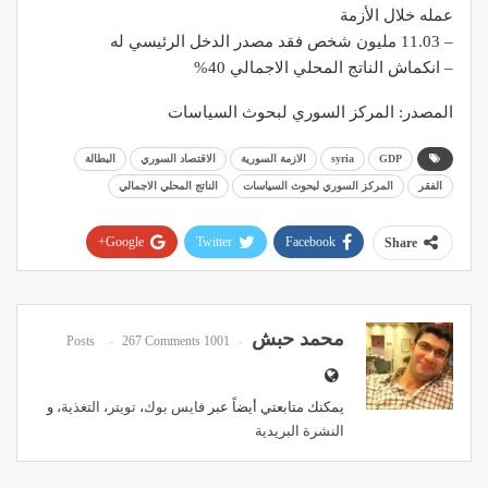
عمله خلال الأزمة
– 11.03 مليون شخص فقد مصدر الدخل الرئيسي له
– انكماش الناتج المحلي الاجمالي 40%
المصدر: المركز السوري لبحوث السياسات
GDP
syria
الازمة السورية
الاقتصاد السوري
البطالة
الفقر
المركز السوري لبحوث السياسات
الناتج المحلي الاجمالي
Google+
Twitter
Facebook
Share
Pinterest
WhatsApp
ReddIt
Email
محمد حبش
267 Comments
1001 Posts
يمكنك متابعتي أيضاً عبر
فايس بوك
،
تويتر
،
التغذية
، و
النشرة البريدية