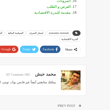
المرونات
العرض و الطلب
مقدمة للندرة الاقتصادية
economics tutorials
اسعار الصرف
السياسة المالية
الس
الندرة الاقتصادية
Google+
Twitter
Facebook
Share
محمد حبش
267 Comments
1001 Posts
يمكنك متابعتي أيضاً عبر
فايس بوك
،
تويتر
،
ا
PREV POST