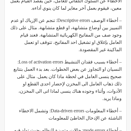
الأخطاء عن السلوك التلقائي للعامل، حين يقصد القيام بعمل
معين، فيقوم بعمل آخر مغاير لما كان ينوي أداءه.
– أخطاء الوصف Descriptive errors: تنجم عن الإرباك او عدم
التمييز بين أوضاع متشابهة، او قطع متشابهة. مثال على ذلك
وجود صف من المفاتيح الكهربائية المتشابهة. فعند قيام
العامل بإغلاق او تشغيل احد المفاتيح، تتوقف او تعمل
الماكينة غير المقصودة.
– أخطاء بسبب فقدان التنشيط Loss of activation errors:
النسيان او التجاوز عن بعض الخطوات. بعد بدء العمل بتتابع
صحيح ينسى العامل في لحظة ماذا كان يعمل. مثال على
ذلك ذهاب العامل الى المخزن لإحضار احدى القطع او
الأدوات، وأثناء وجوده هناك ينسى لماذا اتى الى المخزن،
وماذا يريد.
– أخطاء المعلومات Data-driven errors: وتشمل الاخطاء
الناشئة عن الإدخال الخاطئ للمعلومات
– أخطاء mode errors: حالات متميزة للنظام بحيث تولد فيه