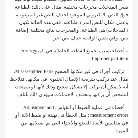
نفس المدخلات مخرجات مختلفة. مثال على ذلك: الطباعة
فوق النص الالكتروني الموجود لحذف النص غير المرغوب،
وعمل مكان للنص المراد طباعته. ففي هذه الحالة تكون
(المدخلات) هي الطباعة، والمخرجات نتائج مختلفة: إضافة
نص، وفي نفس الوقت، حذف نص آخر.
– أخطاء بسبب تجميع القطعة الخاطئة في المنتج errors
Improper part-item
– تركيب أجزاء في غير مكانها الصحيح Misassembled Parts،
مثال عند تركيب شريحة الإتصال الخليوي في مكانها، فنلاحظ
أنه لا يمكن أن تركب إلا بشكل صحيح وذلك لأنها لو سمحت
للشخص أن يركبها بمختلف الاحتمالات سيؤدي ذلك للتلف
– أخطاء في عملية الضبط أو القياس: Adjustment and
measurement errors : مثل الخطأ في تهيئة او ضبط الآلة، أو
في مقاييس الأبعاد للقطع والأجزاء التي تم استلامها من
المورد.