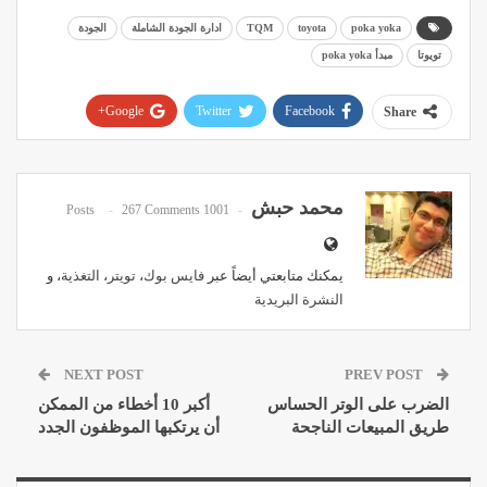
poka yoka
toyota
TQM
ادارة الجودة الشاملة
الجودة
تويوتا
مبدأ poka yoka
Google+
Twitter
Facebook
Share
Pinterest
WhatsApp
ReddIt
Email
محمد حبش
267 Comments
1001 Posts
يمكنك متابعتي أيضاً عبر
فايس بوك
،
تويتر
،
التغذية
، و
النشرة البريدية
NEXT POST
PREV POST
الضرب على الوتر الحساس
أكبر 10 أخطاء من الممكن
طريق المبيعات الناجحة
أن يرتكبها الموظفون الجدد