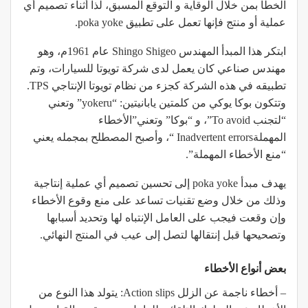
الخطأ بمن خلال الوقاية و التوقع المسبق، لذا أثناء تصميم أي
عملية أو منتج فإنها تعمل على تطبيق poka yoke.
ابتكر هذا المبدأ المهندس Shingo Shigeo عام 1961م، وهو
مهندس صناعي كان يعمل لدى شركة تويوتا للسيارات، وتم
تطبيقه في هذه الشركة كجزء من نظام تويوتا الإنتاجي TPS.
وتتكون بوكا يوكي من كلمتين يابانيتين: “yokeru” وتعني
“لتجنب To avoid”، و “بوكا” وتعني”الأخطاء
المهملةInadvertent errors “، وأصبح المصطلح بمجمله يعني
“منع الأخطاء المهملة”.
يهدف مبدأ poka yoke إلى تحسين تصميم أي عملية إنتاجية
وذلك من خلال وضع تقنيات تساعد على منع وقوع الأخطاء
وإن وقعت فيجب على العامل الإنتباه لها وتحديد أسبابها
وتصحيحها قبل إنتقالها لتصل إلى عيب في المنتج النهائي.
بعض أنواع الأخطاء
– أخطاء ناجمة عن الزلل Action slips: يتولد هذا النوع من