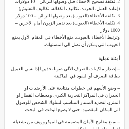
2. تكلفة تصحيح الأخطاء قبل وصولها للزبائن – 10 دولارات
(إعادة العمل، الخردة، تكاليف الكفالة، تكاليف التفتيش)
3. تكلفة الأخطاء (العيوب) بعد وصولها للزبائن – 100 دولار
4. تكلفة الأخطاء (العيوب) بعد تذمر الزبون أمام الآخرين –
1000 دولار
وترتبط الأخطاء بالعيوب. منع الأخطاء في المقام الأول يمنع
العيوب التي يمكن أن تصل الى المستهلك.
أمثلة عملية
– إصدار ماكينات الصرف الآلي صوتا تحذيريا إذا نسي العميل
بطاقة الصرف أو النقود في الماكينة
– وضع الأسهم في خطوات متتابعة على الأرضيات او
الجدران في المراكز التجارية الكبرى ومحطات القطار او
المترو، لتحديد المسار المناسب لسلوك الشخص للوصول
الى المكان المقصود، حتى لا يضيع الوقت في البحث
– تمنع مفاتيح الأمان المصممة في الميكروويف من تشغيله
إذا لم يغلق الباب بإحكام