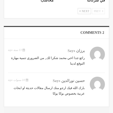
في شركاتنا
محاسب
NEXT
PREV
2 COMMENTS
13 سنة ago
برزان
Says
رائع جدا اخي محمد شكرا لك,, من الضروري تنمية مهارة
التوقع لدينا
10 سنوات ago
حسين نورالدين
Says
بارك الله فيك ارجو منك ارسال مقالات حديثة او ابحاث
عربية بخصوص بوكا يوكا