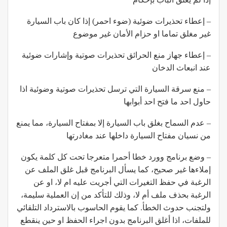
– إعطاء تحذيرات ضوئية (ضوء احمر) إذا كان باب السيارة
غير مغلق تماما او حزام الأمان غير موضوع
– إعطاء جهاز منع الحرائق تحذيرات صوتية وإشارات ضوئية
عند انبعاث الدخان
– منع سرقة السيارة التي ترسل تحذيرات صوتية وضوئية اذا
حاول احد ما فتح احد أبوابها
– عدم السماح بغلق باب السيارة إلا بمفتاح السيارة، مما يمنع
من نسيان مفتاح السيارة داخلها عند مغادرتها
– وضع برنامج وورد خطا أحمرا متعرجا تحت كل كلمة يكون
إملاءها غير صحيح، كما يسأل البرنامج قبل غلق الملف عن
الرغبة في حفظ التغيرات التي أجريت عليه ام لا، او عن
الرغبة بحذف ملف أم لا، وذلك للتأكد من إن العملية سليمة،
ولتجنب حدوث الخطأ. كما يقوم الحاسوب بالاسترداد التلقائي
للملفات، اذا أغلق البرنامج بدون اجراء الحفظ او حين ينقطع