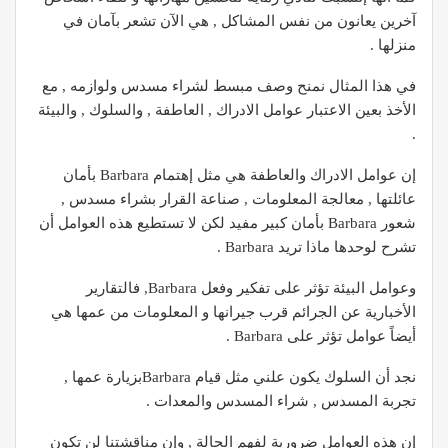
آخرين يعانون من نفس المشاكل , هي الآن تشعر بآمان في
منزلها .
في هذا المثال نمنح وصف مبسط لشراء مسدس ولوازمه , مع
الأخذ بعين الاعتبار عوامل الادراك , العاطفة , والسلوك , والبيئة
.
إن عوامل الادراك والعاطفة هي مثل إهتمام Barbara بأمان
عائلتها , معالجة المعلومات , صناعة القرار بشراء مسدس ,
شعور Barbara بأمان كبير مفيد لكن لا تستطيع هذه العوامل أن
تشرح لوحدها ماذا تريد Barbara .
وعوامل البيئة تؤثر على تفكير وفعل Barbara, فالتقارير
الأخبارية عن الجرائم قرب جيرانها و المعلومات من عمها هي
أيضاً عوامل تؤثر على Barbara .
نجد أن السلوك يكون علني مثل قيام Barbaraبزيارة عمها ,
تجربة المسدس , شراء المسدس والمعدات .
إن هذه العوامل ضرورية لفهم الحالة , وإن مناقشتنا لن تكون