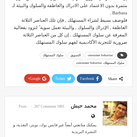
مثمرة بدون الاعتماد على الادراك والعاطفة والسلوك والبيئة لـ
Barbara .
فلوصف بسيط لشراء المستهلك , فإن تلك العناصر الثلاثة
العاطفة , الإدراك والسلوك , والبيئة تعمل سوية ً لتزود بفعالية
المعرفة عن سلوك المستهلك . إن كل من العناصر الثلاثة
ضرورية للتجربة الأكاديمية لفهم سلوك المستهلك
consumer behavior
التسويق
سلوك المستهلك
سلوك المستهلك، consumer behavior،
Google+
Twitter
Facebook
Share
Pinterest
WhatsApp
ReddIt
Email
محمد حبش
267 Comments
1001 Posts
يمكنك متابعتي أيضاً عبر
فايس بوك
،
تويتر
،
التغذية
، و
النشرة البريدية