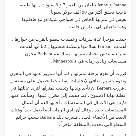
Joanne وَ Jenny تبلغان من العمر 7 وَ 9 سنوات , إنها طبيبة
ناجحة تحقق أكثر من 90 ألف دولار سنوياً .
تعيش في منزلها الخاص في ضواحي شيكاغو مع طفلتيها ,
وهما تذهبان إلى مدارس خاصة .
حدثت مؤخراً عدة سرقات وعمليات سطو بالقرب من جوارها .
أهتمت Barbara بسلامتها وسلامة طفلتيها , كما أنها أهتمت
بشراء مسدس لحماية منزلها . يملك عم Barbara مخزن
مسدسات ونادي رماية في Minneapolis .
قررت أن تقوم برحلة لمنزلها , كما أنها ستزور عمها في المخزن
وتقوم بتقييم إضافي لإيجابيات وسلبيات الحصول على مسدس ٍ
. قررت Barbara أن تأخذ ولديها وتذهب لمنزلها لترى عائلتها في
عطلة نهاية الاسبوع . كما ذهبت إلى مخزن عمها , وسألت عمها
:كيف هي الأعمال في المسدسات . أجابها العم أن أعمال
المسدسات جيدة , وقال أن نادي الرماية أيضاً يعمل جيداً وهناك
العديد من الأعضاء الجدد . فسرت ذلك Barbara بسبب جرائم
السطو التي تحدث بالمنطقة مؤخراً .