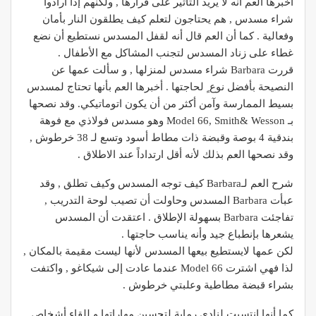
أخبرها العم أنه لا يريد التأثير على قرارها , ولكنهم إذا أرادوا
شراء مسدس , هم يحتاجون لتعلم كيف يطلقون النار بأمان
وفعالية . كما أن العم قال أنه لقفل المسدس نستطيع أن نضع
غطاء على زناد المسدس لتجنب المشاكل مع الأطفال .
قررت Barbara شراء مسدس لمنزلها , و سألت عمها عن
النصيحة بأفضل نوع ٍ لحاجتها . أخبرها العم بأنها تحتاج لمسدس
بسيط الممارسة وآمن أكثر من أن يكون اتوماتيكي. وقد نصحها
بـ Model 66, Smith& Wesson وهو مسدس فولاذي مع فوهة
بندقية 4 بوصة وقبضة ذات مطاط أسود وتسع لـ 38 خرطوش ,
وقد نصحها العم بذلك لأنه أقل ارتداداً عند الاطلاق .
شرح العم لـBarbara كيف توجه المسدس وكيف تطلق , وقد
عبأت Barbara المسدس وحاولت أن تصيب لوحة التدريب ,
تفاجئت Barbara بسهولة الإطلاق . اعتقدت أن المسدس
يشعرها بإنطباع جيد وأنه يناسب حاجتها .
لكن عمها لايستطيع بيعها المسدس لأنها ليست مقيمة بالمكان ,
لذا فهي اشترت Model 66 عندما عادت إلى شيكاغو , واكتفت
بشراء قبضة مطاطية وعلبتي خرطوش .
كما أنها إنتسبت لنادي رماية لتحسين مهاراتها و للقاء أشخاص