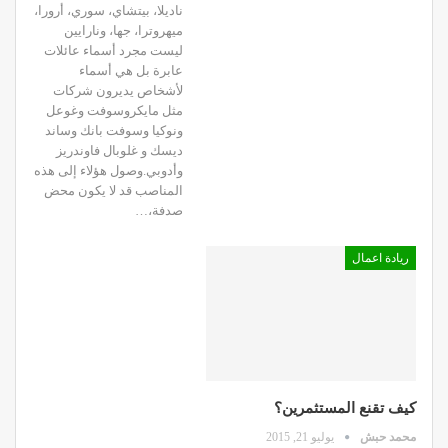
ناديلا، بيتشاي، سوري، أرورا،
ميهروترا، جها، ونارايين
ليست مجرد أسماء عائلات
عابرة بل هي أسماء
لأشخاص يديرون شركات
مثل مايكروسوفت وغوعل
ونوكيا وسوفت بانك وساند
ديسك و غلوبال فاوندريز
وأدوبي.وصول هؤلاء إلى هذه
المناصب قد لا يكون محض
صدفة،…
ريادة اعمال
كيف تقنع المستثمرين؟
محمد حبش
يوليو 21, 2015