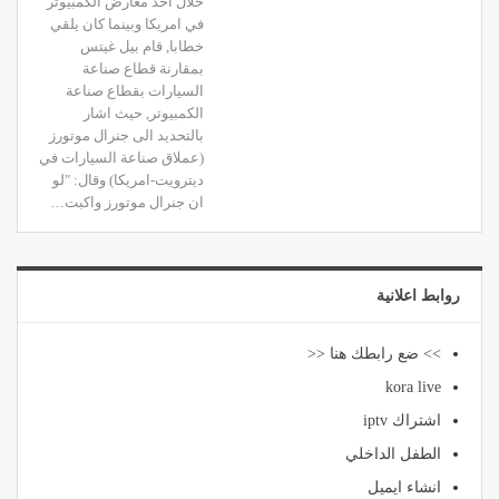
خلال احد معارض الكمبيوتر
في امريكا وبينما كان يلقي
خطابا, قام بيل غيتس
بمقارنة قطاع صناعة
السيارات بقطاع صناعة
الكمبيوتر, حيث اشار
بالتحديد الى جنرال موتورز
(عملاق صناعة السيارات في
ديترويت-امريكا) وقال: "لو
ان جنرال موتورز واكبت…
روابط اعلانية
>> ضع رابطك هنا <<
kora live
اشتراك iptv
الطفل الداخلي
انشاء ايميل