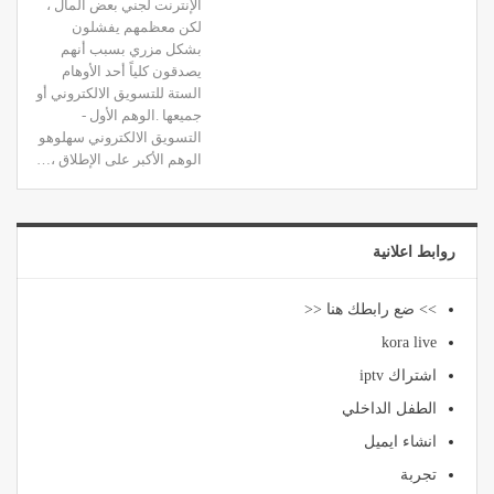
الإنترنت لجني بعض المال ،
لكن معظمهم يفشلون
بشكل مزري بسبب أنهم
يصدقون كلياً أحد الأوهام
الستة للتسويق الالكتروني أو
جميعها .الوهم الأول -
التسويق الالكتروني سهلوهو
الوهم الأكبر على الإطلاق ،…
روابط اعلانية
>> ضع رابطك هنا <<
kora live
اشتراك iptv
الطفل الداخلي
انشاء ايميل
تجربة