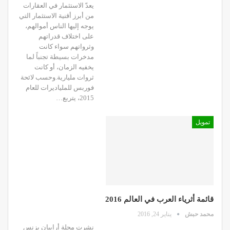
يعدّ الاستثمار في العقارات
من أبرز أقنية الاستثمار التي
يوجه إليها الناس أموالهم،
على اختلاف قدراتهم
وثرواتهم سواء كانت
مدخرات بسيطة تجنباً لما
يخفيه الزمان، أو كانت
ثروات مليارية.وحسب لائحة
فوربس للملياديرات للعام
2015، يتربع…
تمويل
قائمة أثرياء العرب في العالم 2016
محمد حبش
يناير 24, 2016
نشرت مجلة أرابيان بزنس