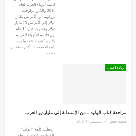
قائمة أثرياء العرب لعام
2016 والذين تراوحت
ثرواتهم من أكثر من مليار
دولار إلى أكثر من 25 مليار
دولار.ونشرت قبل 12 عام
أول قائمة للأثرياء العرب،
ولأنهم "عرب" فقد واجهت
المجلة صعوبات كبيرة بتقدير
وتحديد…
ريادة اعمال
مراجعة كتاب الوليد .. من الإستدانة إلى ملياردير العرب
محمد حبش
ديسمبر 17, 2015
ارتبطت كلمة "الوليد"
بالملياردير الوليد بن طلال،