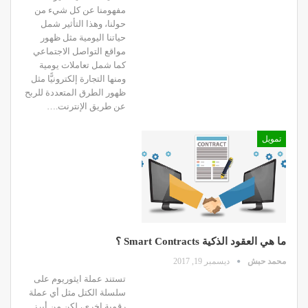
مفهومنا عن كل شيء من
حولنا، وهذا التأثیر شمل
حیاتنا الیومیة مثل ظهور
مواقع التواصل الاجتماعي
كما شمل تعاملات یومیة
ومنها التجارة إلكترونیًّا مثل
ظهور الطرق المتعددة للربح
عن طریق الإنترنت.…
تمويل
ما هي العقود الذكية Smart Contracts ؟
محمد حبش
ديسمبر 19, 2017
تستند عملة ايثوريوم على
سلسلة الكتل مثل أي عملة
رقمية اخرى، لكن من أبرز