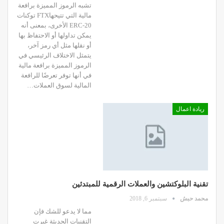
تشبه الرموز المميزة برافعة
مالية التي تتيحهاFTX توكنات
ERC-20 الأخرى، بمعنى أنه
يمكن تداولها أو الاحتفاظ بها
أو نقلها مثل أي رمز آخر،
يتمثل الاختلاف الرئيسي في
الرموز المميزة برافعة مالية
في أنها توفر تعرضًا للرافعة
المالية لسوق العملات…
ريادة اعمال
تقنية البلوكتشين والعملات الرقمية للمبتدئين
محمد حبش
سبتمبر 6, 2018
مما لا یدعو للشك فإن
التقنیات الحدیثة غیرت