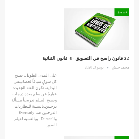
تسويق
22 قانون راسخ في التسويق -8- قانون الثنائية
محمد حبش
يونيو 3, 2020
على المدى الطويل، يصبح
كل سوقٍ سباقاً لحصانينفي
البداية، تكون الفئة الجديدة
عبارةً عن سلم بعدة درجات.
ويصبح السلم تدريجياً مسألة
درجتين.بالنسبة للبطاريات،
الدرجتين هما Eveready
وDuracell . وبالنسبة لفيلم
الصور…