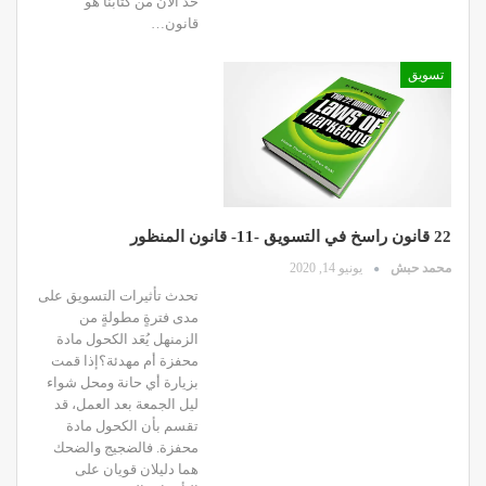
حد الآن من كتابنا هو
قانون…
تسويق
22 قانون راسخ في التسويق -11- قانون المنظور
محمد حبش
يونيو 14, 2020
تحدث تأثيرات التسويق على
مدى فترةٍ مطولةٍ من
الزمنهل يُعَد الكحول مادة
محفزة أم مهدئة؟إذا قمت
بزيارة أي حانة ومحل شواء
ليل الجمعة بعد العمل، قد
تقسم بأن الكحول مادة
محفزة. فالضجيج والضحك
هما دليلان قويان على