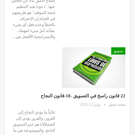
إصلاح الأمور بدلاً عن التخلي
عنها. "دعونا نعيد التنظيم
لننقذ الموقف" هو طريقتهم
في الحياة.إن الإعتراف
بالخطأ وعدم فعل أي شيء
بشأنه أمرٌ سيء لمهنتك.
والاستراتيجية الأفضل هي…
تسويق
22 قانون راسخ في التسويق -18-قانون النجاح
محمد حبش
يوليو 12, 2020
غالباً ما يؤدي النجاح إلى
الغرور، والغرور يؤدي إلى
الفشلالأنا هو عدو التسويق
الناجح. والموضوعية هي ما