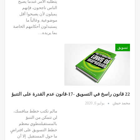
يتطلبه الأمر.عندما يصبح
الناس ناجحون، فإنهم
يميلون لأن يصبحوا أقل
موضوعية. وغالباً ما
يستبدلون أحكامهم الخاصة
بما يريده…
تسويق
22 قانون راسخ في التسويق -17-قانون عدم القدرة على التنبؤ
محمد حبش
يوليو 6, 2020
مالم تكتب خطط منافسك،
لن تتمكن من التنبؤ
بالمستقبلتنطوي معظم
خطط التسويق على افتراضٍ
ما حول المستقبل. إلا أن