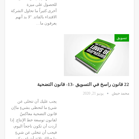
للحصول على ميزة
أخرى.كثيراً ما تحاول الشركة
الاقتداء بالقائد. "لا بد أنهم
يعرفون ما…
تسويق
22 قانون راسخ في التسويق -13- قانون التضحية
محمد حبش
يونيو 21, 2020
يجب عليك أن تتخلى عن
شيءٍ ما لتحظى بشيءٍ ماإن
قانون التضحية معاكسٌ
لقانون توسعة خط الإنتاج. إذا
أردت أن تكون ناجحاً اليوم،
فيجب أن تتخلى عن شيءٍ
ما.هنالك ثلاثة أشياء يمكن