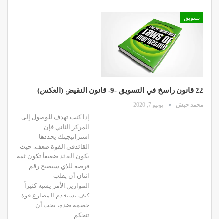
تسويق
22 قانون راسخ في التسويق -9- قانون النقيض (العكس)
محمد حبش
يونيو 7, 2020
إذا كنت تهدف للوصول إلى
المركز الثاني فإن
استراتيجيتك يحددها
القائدفي القوة ضعف. حيث
يكون القائد ضعيفاً تكون ثمة
فرصة للذي سيصبح رقم
اثنان أن يقلب
الموازين.الأمر يشبه كثيراً
كيف يستخدم المصارع قوة
خصمه ضده، يجب أن
تتحكم…