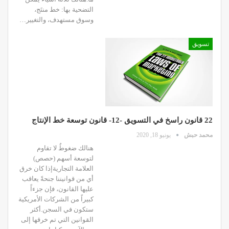
التضحية بها: خط منتَج،
وسوق مستهدف، والتغيير…
تسويق
22 قانون راسخ في التسويق -12- قانون توسعة خط الإنتاج
محمد حبش
يونيو 18, 2020
هنالك ضغوطٌ لا تقاوم
لتوسعة أسهم (حصص)
العلامة التجاريةإذا كان خرق
أي من قوانيننا جنحةً يعاقب
عليها القانون، فإن جزءاً
كبيراً من الشركات الأمريكية
ستكون في السجن.أكثر
القوانين التي تم خرقها إلى