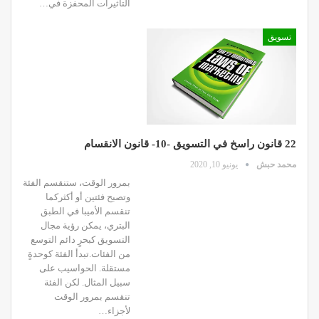
التأثيرات المحفزة في…
تسويق
22 قانون راسخ في التسويق -10- قانون الانقسام
محمد حبش
يونيو 10, 2020
بمرور الوقت، ستنقسم الفئة
وتصبح فئتين أو أكثركما
تنقسم الأميبا في الطبق
البتري، يمكن رؤية مجال
التسويق كبحرٍ دائم التوسع
من الفئات.تبدأ الفئة كوحدةٍ
مستقلة. الحواسيب على
سبيل المثال. لكن الفئة
تنقسم بمرور الوقت
لأجزاء…