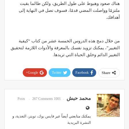
هناك صعود وهبوط على طول الطريق، ولكن طالما بقيت
ملتزمًا وواصلت المضي قدمًا، فسوف تصل في النهاية إلى
أهدافك.
من خلال دمج هذه الدروس الخمسة عشر من كتاب “كيفية
التغيير”، يمكنك تزويد نفسك بالمعرفة والأدوات اللازمة لتحقيق
التغيير الدائم وخلق الحياة التي تريدها.
Google+
Twitter
Facebook
Share
Pinterest
WhatsApp
ReddIt
Email
محمد حبش
267 Comments
1001 Posts
يمكنك متابعتي أيضاً عبر
فايس بوك
،
تويتر
،
التغذية
، و
النشرة البريدية