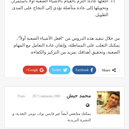
اجعلها عادة: التزم بالقيام بالأشياء الصعبة أولاً باستمرار،
وتحويلها إلى عادة متأصلة تؤدي إلى النجاح على المدى
الطويل.
من خلال تنفيذ هذه الدروس من “افعل الأشياء الصعبة أولاً”،
يمكنك التغلب على المماطلة، وإتقان عادة التعامل مع المهام
الصعبة، وتحقيق أهدافك بمزيد من التركيز والكفاءة.
Google+
Twitter
Facebook
Share
Pinterest
WhatsApp
ReddIt
Email
محمد حبش
267 Comments
1001 Posts
يمكنك متابعتي أيضاً عبر
فايس بوك
،
تويتر
،
التغذية
، و
النشرة البريدية