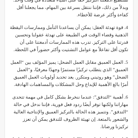
تستطيع أدمغتنا التركيز حقًا على أشياء متعددة في وقت واحد.
وبدلاً من ذلك، فإننا ننتقل بسرعة بين المهام، مما يجعلنا أقل
كفاءة وأكثر عرضة للأخطاء.
4. قوة تهدئة العقل: يمكن أن يساعدنا التأمل وممارسات اليقظة
الذهنية وقضاء الوقت في الطبيعة على تهدئة عقولنا وتحسين
قدرتنا على التركيز. تدرب هذه الممارسات أدمغتنا على أن
تكون أقل تفاعلاً مع عوامل التشتيت وأكثر حضوراً في اللحظة.
5. العمل العميق مقابل العمل الضحل: يميز المؤلف بين “العمل
العميق” الذي يتطلب تركيزًا مستمرًا وجهدًا معرفيًا، و”العمل
الضحل” وهو روتيني ومتكرر. يعد تحديد أولويات العمل العميق
أمرًا بالغ الأهمية للإبداع وحل المشكلات والمساهمات الهادفة.
6. أهمية “التدفق”: عندما ننخرط بشكل كامل في مهمة تتحدى
مهاراتنا ولكنها توفر أيضًا ردود فعل فورية، فإننا ندخل في حالة
“التدفق”. وتتميز هذه الحالة بالتركيز العميق والإنتاجية العالية
والشعور بالمتعة. إن تهيئة الظروف للتدفق يمكن أن تعزز
تركيزنا ورضانا.