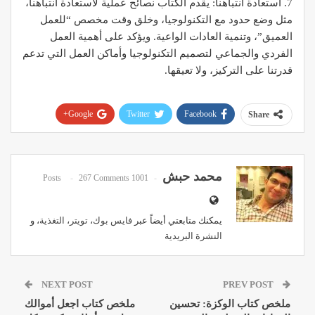
7. استعادة انتباهنا: يقدم الكتاب نصائح عملية لاستعادة انتباهنا،
مثل وضع حدود مع التكنولوجيا، وخلق وقت مخصص “للعمل
العميق”، وتنمية العادات الواعية. ويؤكد على أهمية العمل
الفردي والجماعي لتصميم التكنولوجيا وأماكن العمل التي تدعم
قدرتنا على التركيز، ولا تعيقها.
Google+
Twitter
Facebook
Share
Pinterest
WhatsApp
ReddIt
Email
محمد حبش
267 Comments
1001 Posts
يمكنك متابعتي أيضاً عبر
فايس بوك
،
تويتر
،
التغذية
، و
النشرة البريدية
NEXT POST
PREV POST
ملخص كتاب الوكزة: تحسين
ملخص كتاب اجعل أموالك