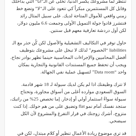
تنتظر لما مشروعك يكسر الدنيا، تخلى عن الـ”أنا” التي بداخلك
وقابل كل المستثمرين مبكراً كي تتعود على الـ”لا” وتضع خط
زمني واقعي للأموال المتاحة لديك. على سبيل المثال رائد
فنتشرز قادوا جولة التمويل الأولى وجمعت 6.6 مليون دولار،
لكن أول دردشة تعارفية معهم قبل سنتين.
حاول توفر في التكاليف التشغيلية والأصول لكن كُن حذر مع الـ
liabilities “الخصوم” لذلك لا تبخل على مشروعك بتوظيف
أفضل المحاميين والإجراءات المحاسبية حينما تظهر بوادر نجاح.
ويجب أن تحفظ جميع المستندات القانونية والتجارية بمكان
واحد “Data room” لتسهيل عملية نفي الجهالة.
لا تترك وظيفتك اذا لم يكن لديك سيولة لـ 18 شهر قادمة.
السوق السعودي موارده أغلى من أسواق مجاورة، وتحتاج
سيولة سواءً استثمار أولي أو إدخار. إما تخصص 25% من راتبك،
ستجد نفسك أمام نمو flat وتضيق على من هم حولك. إذا كنت
متزوج، أشرك زوجتك في قرار التفرغ والمشروع لأن الكل
سيضحي.
قد ترى موضوع ريادة الأعمال تنظير أو كلام مبتذل، لكن في