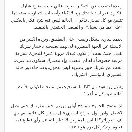
وبعدها يتحدث عن التفكير بصوت عالي حيث يقترح شارك
افكارك قدر استطاعتك مع الاذكياء وأصحاب التجارب، ستجدها
تتنقح مع كل نقاش. تذكر أن العالم ليس فيه شح أفكار بالعكس
“على قفا من يشيل”، و الفيصل الحقيقي بالتنفيذ.
يعتمد ساري بشكل رئيسي على التطبيق، وترده الكثير من
الأسئلة عن الجهة المطورة له، وهنا نصيحته باختيار شريك
تقني، حيث يجب أن تكون عندك مرونة كبيرة للتحرك بسرعة
مرعبة خصوصاً بالعالم التقني، وإلا مصيرك سيكون بيد غيرك.
أبحث عن شريك خبير وسريع ليس عجول. وهنا جاء دور خالد
العسيري المؤسس الشريك.
يقول ريد هوفمان “اذا ما استحيت من منتجك الأولي، فأنت
أطلقته بشكل متأخر.”
لذا ينصح بالخروج بنموذج أولي من ثم اختبر نظرياتك حتى تصل
لأفضل بوادر. أول نموذج لساري قبل سنتين كان قائمة بي دي
اف “نيوزلتر” للناس المقربين لاختبار التفاعل وأي قطاع فيه
فجوة. وتذكر كل يوم هو Day 1…