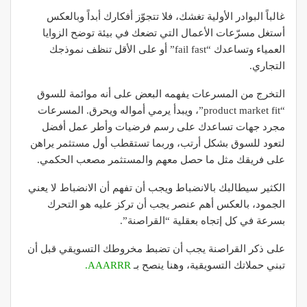
غالباً البوادر الأولية تغشك، فلا تتجوّز أفكارك أبداً وبالعكس
أستغل مسرّعات الأعمال التي تضعك في بيئة توضح الزوايا
العمياء وتساعدك “fail fast” أو على الأقل تنظف نموذجك
التجاري.
التخرج من المسرعات يفهمه البعض على أنه موائمة للسوق
“product market fit”، ويبدأ يرمي أمواله ويحرق. المسرعات
مجرد جهات تساعدك على رسم فرضيات وأطر عمل أفضل
لتعود للسوق بشكل أرتب، وربما تستقطب أول مستثمر يراهن
على فريقك مثل ما حصل معهم والمستثمر مصعب الحكمي.
الكثير سيطالبك بالانضباط ويجب أن تفهم أن الانضباط لا يعني
الجمود، بالعكس أهم عنصر يجب أن تركز عليه هو التحرك
بسرعة في كل إتجاه بعقلية “القراصنة”.
على ذكر القراصنة يجب أن تضبط مخروطك التسويقي قبل أن
تبني حملاتك التسويقية، وهنا ينصح بـ
AAARRR.