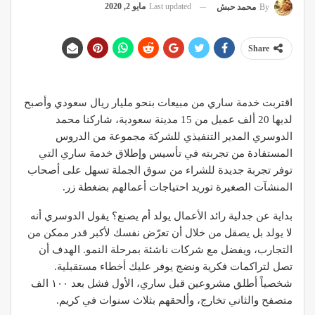
Last updated
مايو 2, 2020
By
محمد حبش
Share
اقتربت خدمة ساري من مبيعات بنحو مليار ريال سعودي وأصبح
لديها 20 ألف عميل من 15 مدينة سعودية، شاركنا محمد
الدوسري المدير التنفيذي للشركة مجموعة من الدروس
المستفادة من تجربته في تأسيس وإطلاق خدمة ساري التي
توفر تجربة جديدة للشراء من سوق الجملة تسهل على أصحاب
المنشآت الصغيرة توريد احتياجات أعمالهم بضغطة زر.
بداية عن جدلية رائد الأعمال يولد أم يصنع؟ يقول الدوسري أنه
لا يولد بل يصقل من خلال أن تعرّض نفسك لأكبر قدر ممكن من
التجارب، ويفضل مع شركات ناشئة بمرحلة النمو. الهدف أن
تصل لتراكمات فكرية ونضج يوفر عليك أخطاء مستقبلية.
شخصياً أطلق مشروعين قبل ساري، الأول فشل بعد ١٠٠ الف
متصفح والثاني تخارج، وألحقهم بثلاث سنوات في كريم.