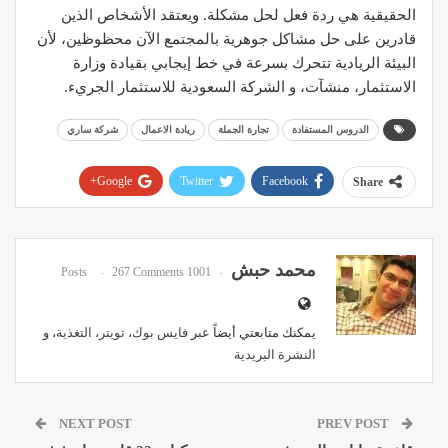
الحقيقية هي ردة فعل لحل مشكلة. ويعتقد الأشخاص الذين
قادرين على حل مشاكل جوهرية بالمجتمع الآن محظوظين، لأن
البيئة الريادية تتحرك بسرعة في خط إيجابي بقيادة وزارة
الاستثمار، منشآت، و الشركة السعودية للاستثمار الجريء.
الدروس المستفادة
تجارة الجملة
ريادة الاعمال
شركة ساري
Google+
Twitter
Facebook
Share
Pinterest
WhatsApp
ReddIt
Email
محمد حبش
267 Comments
1001 Posts
يمكنك متابعتي أيضاً عبر
فايس بوك
،
تويتر
،
التغذية
، و
النشرة البريدية
NEXT POST
PREV POST