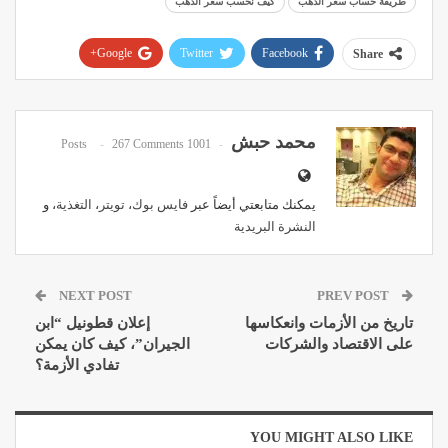
طريقة حساب سعر الذهب
كيف نحسب سعر الذهب
Google+
Twitter
Facebook
Share
Pinterest
WhatsApp
ReddIt
Email
محمد حبش
267 Comments
1001 Posts
يمكنك متابعتي أيضاً عبر
فايس بوك
،
تويتر
،
التغذية
، و
النشرة البريدية
NEXT POST
PREV POST
تاريخ من الأزمات وانعكاسها
إعلان قطونيل “ابن
على الاقتصاد والشركات
الجيران”، كيف كان يمكن
تفادي الأزمة؟
YOU MIGHT ALSO LIKE