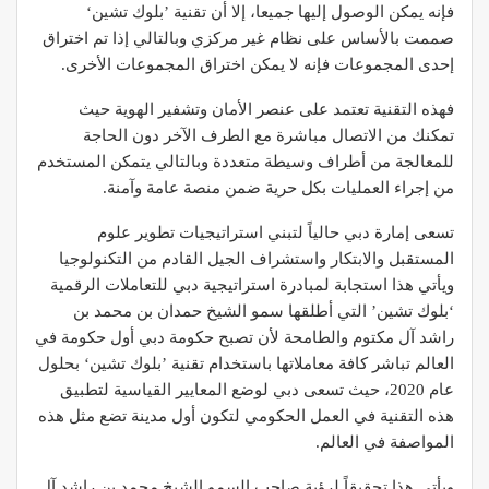
فإنه يمكن الوصول إليها جميعا، إلا أن تقنية ’بلوك تشين‘
صممت بالأساس على نظام غير مركزي وبالتالي إذا تم اختراق
إحدى المجموعات فإنه لا يمكن اختراق المجموعات الأخرى.
فهذه التقنية تعتمد على عنصر الأمان وتشفير الهوية حيث
تمكنك من الاتصال مباشرة مع الطرف الآخر دون الحاجة
للمعالجة من أطراف وسيطة متعددة وبالتالي يتمكن المستخدم
من إجراء العمليات بكل حرية ضمن منصة عامة وآمنة.
تسعى إمارة دبي حالياً لتبني استراتيجيات تطوير علوم
المستقبل والابتكار واستشراف الجيل القادم من التكنولوجيا
ويأتي هذا استجابة لمبادرة استراتيجية دبي للتعاملات الرقمية
‘بلوك تشين’ التي أطلقها سمو الشيخ حمدان بن محمد بن
راشد آل مكتوم والطامحة لأن تصبح حكومة دبي أول حكومة في
العالم تباشر كافة معاملاتها باستخدام تقنية ’بلوك تشين‘ بحلول
عام 2020، حيث تسعى دبي لوضع المعايير القياسية لتطبيق
هذه التقنية في العمل الحكومي لتكون أول مدينة تضع مثل هذه
المواصفة في العالم.
ويأتي هذا تحقيقاً لرؤية صاحب السمو الشيخ محمد بن راشد آل