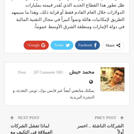
ظل تطور هذا القطاع الجديد الذي تُقدر قيمته بمليارات
الدولارات خلال العام القادم فقط أو قرابة ذلك، وهذا ما سيمهد
الطريق لإمكانيات هائلة ونمواً كبيراً في مجال التقنية المالية
في دولة الإمارات ومنطقة الشرق الأوسط عموماً.
Google+
Twitter
Facebook
Share
Pinterest
WhatsApp
ReddIt
Email
محمد حبش
267 Comments
1001 Posts
يمكنك متابعتي أيضاً عبر
فايس بوك
،
تويتر
،
التغذية
، و
النشرة البريدية
NEXT POST
PREV POST
الشركات الناشئة .. اخسر
لماذا تفشل الشركات
أولاً
العملاقة في التكيف مع