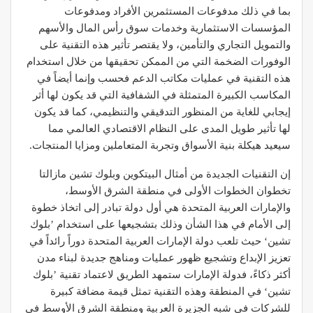
بما في ذلك مدفوعات المستثمرين الأفراد ومدفوعات
المؤسسات الاستثمارية وخدمات سوق رأس المال والأسهم
والتمويل التجاري والتأمين، ولا يقتصر تأثير هذه التقنية على
الوفورات الضخمة التي من الممكن تحقيقها من خلال استخدام
هذه التقنية في عمليات مكاتب الدعم فحسب وإنما أيضاً في
المكاسب الكبيرة المتمثلة في الشفافية التي قد يكون لها أثر
إيجابي للغاية من المنظور التدقيقي والتنظيمي، كما قد يكون
لها تأثير طويل المدى على النظام الاقتصادي العالمي مما
سيعيد هيكلة بنية الأسواق وتجربة المتعاملين ومزايا المنتجات.
إن التقنيات الجديدة من أمثال البيتكوين وبلوك تشين مازالتا
تخطوان الخطوات الأولى في منطقة الشرق الأوسط،
والإمارات العربية المتحدة هي أول دولة تبادر إلى اتخاذ خطوة
إلى الأمام في هذا الشأن وذلك بتشجيعها على استخدام ’بلوك
تشين‘ حيث تلعب دولة الإمارات العربية المتحدة دوراً رائداً في
تعزيز الإبداع وتشجيع ظهور عمليات ومناهج جديدة لبناء مدن
أكثر ذكاءً، فدولة الإمارات ستمهد الطريق لاعتماد تقنية ’بلوك
تشين‘ في المنطقة وهذه التقنية تمثل قيمة مضافة كبيرة
للشركات في شبه الجزيرة العربية ومنطقة الشرق الأوسط في