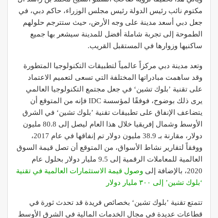
مكتوم نائب رئيس الدولة رئيس مجلس الوزراء، حاكم دبي، في
جعل دبي أسعد مدينة على وجه الأرض، حيث ستترجم حلولهم
الطموحة إلى تجربة شاملة أفضل للمدينة سيشعر بها جميع
ساكنيها وزوارها في المستقبل القريب.
وتعد مدينة دبي مركزاً عالمياً لتطبيقات التكنولوجيا المتطورة
وقد ساهمت مبادراتها المختلفة التي تسعى لتعميم الاعتماد
على تقنية ’بلوك تشين‘ في جعل مجتمع التكنولوجيا العالمي
يرى ذلك بوضوح، فوفقًا لمؤسسة IDC فإنه من المتوقع أن
يتضاعف الإنفاق على تطبيقات تقنية ’بلوك تشين‘ في الشرق
الأوسط وشمال إفريقيا خلال هذا العام ليصل إلى 80.8 مليون
دولار، مقارنة بـ 38.9 مليون دولار تم إنفاقها في عام 2017،
ووفقاً لتقارير نشاط الأسواق، من المتوقع أن تصل قيمة السوق
العالمية للمعاملات الرقمية إلى 9.5 مليار دولار بحلول عام
2020، بالإضافة إلى
وصول قيمة الاستثمارات العالمية في تقنية
‘بلوك تشين’ إلى ٣٠٠ مليار دولار
تتمتع تقنية ’بلوك تشين‘ بخصائص فريدة قد تحدث ثورة في
قطاعات عديدة في مجال الخدمات المالية في الشرق الأوسط