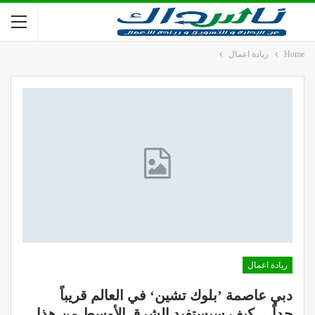
Home
ريادة اعمال
ريادة اعمال
دبي عاصمة ’بلوك تشين‘ في العالم قريباً
جداً… كيف سيستفيد الشرق الأوسط من هذا