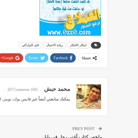
ابتكار الافكار
ريادة الاعمال
غاي كاوازاكي
Google+
Twitter
Facebook
Share
محمد حبش
267 Comments
1001 Posts
يمكنك متابعتي أيضاً عبر
فايس بوك
،
تويتر
،
ا
PREV POST
ملخص كتاب أغنى رجل في بابل