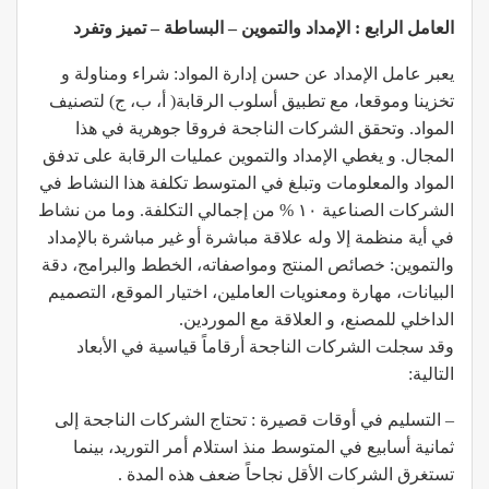
العامل الرابع : الإمداد والتموين – البساطة – تميز وتفرد
يعبر عامل الإمداد عن حسن إدارة المواد: شراء ومناولة و
تخزينا وموقعا، مع تطبيق أسلوب الرقابة( أ، ب، ج) لتصنيف
المواد. وتحقق الشركات الناجحة فروقا جوهرية في هذا
المجال. و يغطي الإمداد والتموين عمليات الرقابة على تدفق
المواد والمعلومات وتبلغ في المتوسط تكلفة هذا النشاط في
الشركات الصناعية ١٠ % من إجمالي التكلفة. وما من نشاط
في أية منظمة إلا وله علاقة مباشرة أو غير مباشرة بالإمداد
والتموين: خصائص المنتج ومواصفاته، الخطط والبرامج، دقة
البيانات، مهارة ومعنويات العاملين، اختيار الموقع، التصميم
الداخلي للمصنع، و العلاقة مع الموردين.
وقد سجلت الشركات الناجحة أرقاماً قياسية في الأبعاد
التالية:
– التسليم في أوقات قصيرة : تحتاج الشركات الناجحة إلى
ثمانية أسابيع في المتوسط منذ استلام أمر التوريد، بينما
تستغرق الشركات الأقل نجاحاً ضعف هذه المدة .