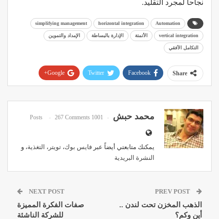
نجاحاً لمجرد التقليد.
simplifying management
horizontal integration
Automation
vertical integration
الأتمتة
الإدارة بالبساطة
الإمداد والتموين
التكامل الأفقي
Google+
Twitter
Facebook
Share
Pinterest
WhatsApp
ReddIt
Email
محمد حبش
267 Comments
1001 Posts
يمكنك متابعتي أيضاً عبر
فايس بوك
،
تويتر
،
التغذية
، و
النشرة البريدية
NEXT POST
PREV POST
الذهب المخزن تحت لندن ..
صفات الفكرة المميزة
أين وكم؟
للشركة الناشئة