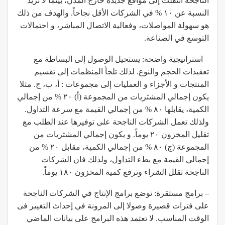
الناجحة انتقلت إلى مواقع جديدة خارج المدن، بينما لا تزيد
النسبة عن ١٠ % في الشركات الأقل نجاحاً. والهدف من ذلك
هو سهولة المواصلات، وفعالية الاتصال المباشر، و احتمالات
التوسع في الصناعة.
– استراتيجية واضحة: يستحيل الوصول إلى البساطة مع
تعقيدات الحجم والنوع. لذلك تلجأ المنظمات إلى تقسيم
المنتجات و الأجزاء و العمليات إلى مجموعات : أ، ب، ج. مثلا
يكون إجمالي المشتريات من المجموعة (أ) ٢٠ % من إجمالي
الكمية، يقابلها ٨٠ % من إجمالي القيمة مع سرعة التداول.
ولذلك تعمل الشركات الناجحة على توفيرها عند الطلب مع
تقليل المخزون ٢٠ يوماً. و يكون إجمالي المشتريات من
المجموعة (ج) ٨٠ % من إجمالي الكمية، مقابل ٢٠ % من
إجمالي القيمة مع بطء التداول، ولذلك فان الشركات
الناجحة تقلل الشراء وترفع كمية المخزون ١٨٠ يوماً.
– برامج مستقرة: توضع برامج الإنتاج في الشركات الناجحة
على فترات قصيرة وصولا إلى المرونة في إحداث التغيير فى
الوقت المناسب. لا تعتمد هذه البرامج على بيانات الماضي