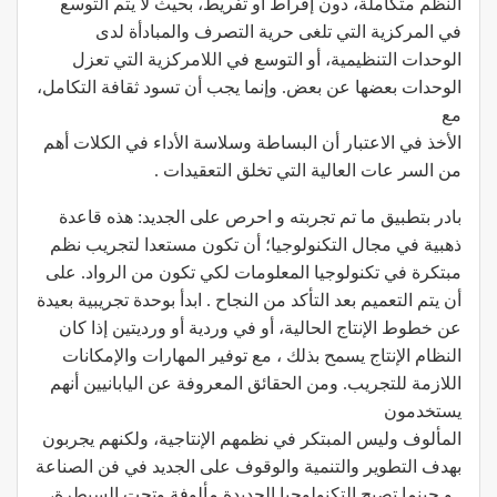
النظم متكاملة، دون إفراط أو تفريط، بحيث لا يتم التوسع
في المركزية التي تلغى حرية التصرف والمبادأة لدى
الوحدات التنظيمية، أو التوسع في اللامركزية التي تعزل
الوحدات بعضها عن بعض. وإنما يجب أن تسود ثقافة التكامل،
مع
الأخذ في الاعتبار أن البساطة وسلاسة الأداء في الكلات أهم
من السر عات العالية التي تخلق التعقيدات .
بادر بتطبيق ما تم تجربته و احرص على الجديد: هذه قاعدة
ذهبية في مجال التكنولوجيا؛ أن تكون مستعدا لتجريب نظم
مبتكرة في تكنولوجيا المعلومات لكي تكون من الرواد. على
أن يتم التعميم بعد التأكد من النجاح . ابدأ بوحدة تجريبية بعيدة
عن خطوط الإنتاج الحالية، أو في وردية أو ورديتين إذا كان
النظام الإنتاج يسمح بذلك ، مع توفير المهارات والإمكانات
اللازمة للتجريب. ومن الحقائق المعروفة عن اليابانيين أنهم
يستخدمون
المألوف وليس المبتكر في نظمهم الإنتاجية، ولكنهم يجربون
بهدف التطوير والتنمية والوقوف على الجديد في فن الصناعة
. و حينما تصبح التكنولوجيا الجديدة مألوفة وتحت السيطرة،