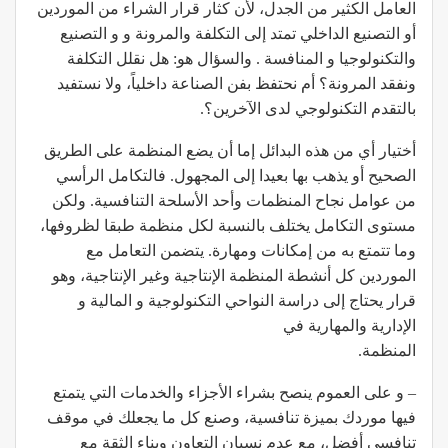
العامل الكثير من الجدل، لأن كثار قرار الشراء من الموردين
أو التصنيع الداخلي تمتد إلى التكلفة والمرونة و و التصنيع
والتكنولوجيا و المنافسة . والسؤال هو: هل نقلل التكلفة
ونفقد المرونة؟ أم نحتفظ بفن الصناعة داخلياً، ولا نستفيد
بالتقدم التكنولوجي لدى الآخرين؟.
أختيار أي من هذه البدائل إما أن يضع المنظمة على الطريق
الصحيح أو يذهب بها بعيدا إلى المجهول. فالتكامل الرأسي
من عوامل نجاح المنظمات وأحد الأسلحة التنافسية. ولكن
مستوى التكامل يختلف بالنسبة لكل منظمة طبقا لظروفها،
وما تتمتع به من إمكانات ومهارة. يتضمن التعامل مع
الموردين كل أنشطة المنظمة الإنتاجية وغير الإنتاجية، وهو
قرار يحتاج إلى دراسة النواحي التكنولوجية و المالية و
الإدارية والمهارية في
المنظمة.
– و على العموم ينصح بشراء الأجزاء والخدمات التي يتمتع
فيها موردك بميزة تنافسية، وصنع كل ما يجعلك في موقف
تنافسي أفضل، مع عدم نسيان التعاون وبناء الثقة مع