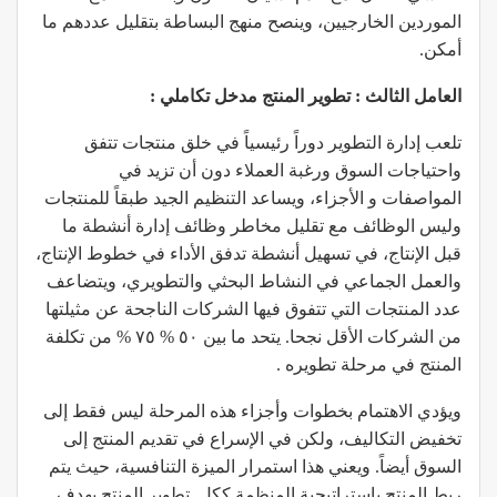
الموردين الخارجيين، وينصح منهج البساطة بتقليل عددهم ما
أمكن.
العامل الثالث : تطوير المنتج مدخل تكاملي :
تلعب إدارة التطوير دوراً رئيسياً في خلق منتجات تتفق
واحتياجات السوق ورغبة العملاء دون أن تزيد في
المواصفات و الأجزاء، ويساعد التنظيم الجيد طبقاً للمنتجات
وليس الوظائف مع تقليل مخاطر وظائف إدارة أنشطة ما
قبل الإنتاج، في تسهيل أنشطة تدفق الأداء في خطوط الإنتاج،
والعمل الجماعي في النشاط البحثي والتطويري، ويتضاعف
عدد المنتجات التي تتفوق فيها الشركات الناجحة عن مثيلتها
من الشركات الأقل نجحا. يتحد ما بين ٥٠ % ٧٥ % من تكلفة
المنتج في مرحلة تطويره .
ويؤدي الاهتمام بخطوات وأجزاء هذه المرحلة ليس فقط إلى
تخفيض التكاليف، ولكن في الإسراع في تقديم المنتج إلى
السوق أيضاً. ويعني هذا استمرار الميزة التنافسية، حيث يتم
ربط المنتج باستراتيجية المنظمة ككل. تطوير المنتج بهدف