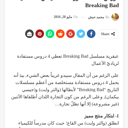
Breaking Bad
On
مايو 20, 2016
By
محمد حبش
Share
عبقرية مسلسل Breaking Bad تعطي 4 دروس مستفادة
لرياديّ الأعمال
على الرغم من أن المقال سيبدو غريباً بعض الشيء, بيدَ أنه
يحمل 4 دروس مستفادة مستخلصة من أعظم مسلسلات
التاريخ “Breaking Bad” لأبطالها (والتر وايت) و(جيسي
بيكمان), وعلى الرغم من كون التجارة اللذان أطلقاها الأثنين
(غير مشروعة) إلا أنها تظلُ تجارة…
1- ابتكار منتج مميز
انطلق (والتر وايت) من القاع؛ حيث كان مدرساً للكيمياء