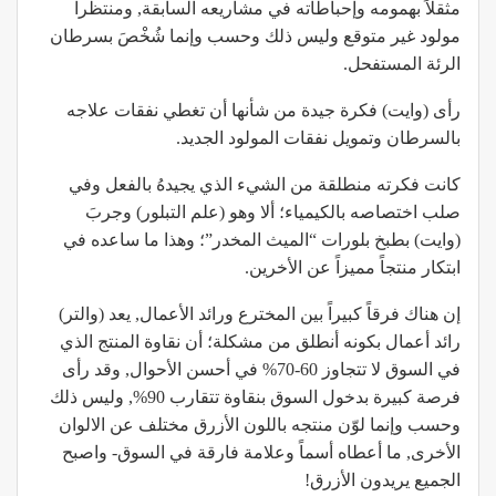
مثقلاً بهمومه وإحباطاته في مشاريعه السابقة, ومنتظراً
مولود غير متوقع وليس ذلك وحسب وإنما شُخْصَ بسرطان
الرئة المستفحل.
رأى (وايت) فكرة جيدة من شأنها أن تغطي نفقات علاجه
بالسرطان وتمويل نفقات المولود الجديد.
كانت فكرته منطلقة من الشيء الذي يجيدهُ بالفعل وفي
صلب اختصاصه بالكيمياء؛ ألا وهو (علم التبلور) وجربَ
(وايت) بطبخ بلورات “الميث المخدر”؛ وهذا ما ساعده في
ابتكار منتجاً مميزاً عن الأخرين.
إن هناك فرقاً كبيراً بين المخترع ورائد الأعمال, يعد (والتر)
رائد أعمال بكونه أنطلق من مشكلة؛ أن نقاوة المنتج الذي
في السوق لا تتجاوز 60-70% في أحسن الأحوال, وقد رأى
فرصة كبيرة بدخول السوق بنقاوة تتقارب 90%, وليس ذلك
وحسب وإنما لوّن منتجه باللون الأزرق مختلف عن الالوان
الأخرى, ما أعطاه أسماً وعلامة فارقة في السوق- واصبح
الجميع يريدون الأزرق!