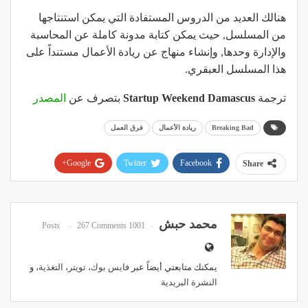
هنالك العديد من الدروس المستفادة التي يمكن استنتاجها
من المسلسل, حيث يمكن كتابة مدونة كاملة عن المحاسبة
والإدارة وحدها, وإنشاء منهاج عن ريادة الأعمال مستنداً على
هذا المسلسل العبقري.
ترجمة
Startup Weekend Damascus
بتصرف عن
المصدر
Breaking Bad
ريادة الأعمال
فرق العمل
Google+
Twitter
Facebook
Share
Pinterest
WhatsApp
ReddIt
Email
محمد حبش
267 Comments
1001 Posts
يمكنك متابعتي أيضاً عبر
فايس بوك
،
تويتر
،
التغذية
، و
النشرة البريدية