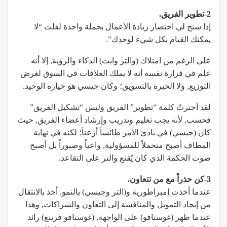
2-تطوير الفريق.
إذا سنح لي اختصار ريادة الأعمال بجملة واحدة لقلت “لا
يمكنك القيام بكل شيء لوحدك”.
على الرغم من امتلاك (والتر وايت) الذكاء والرؤية, إلا أنه
علم في قرارة نفسه أنه لا يملك العلاقات في السوق لغرض
التوزيع, ولا الخبرة بالتسويق؛ وكان جيسي هو خياره الوحيد.
لقد أخترتُ كلمة “تطوير” الفريق وليس “تشكيل الفريق”
فحسب, لأنه يجب تعليم وتدريب وإرشاد أعضاء الفريق, حيث
كان (جيسي) في بادئ الأمر طائشاً أرعناً؛ لكنه في نهاية
المطاف أصبح متحملاً للمسؤولية, واعياً وصبوراً بل أصبح
صوت الحكمة الذي كان يُقنع والتر على التقاعد.
3-كن حذراً مع من تتعاون.
عندما أخذت إمبراطورية و(التر وجيسي) بالنمو, أخذ بالانتقال
من إيجاد التمويل والمنافسة إلى التعاون والشراكات, وهذا
عندما ظهر (غوستافو) على الواجهة, (غوستافو فرينغ) رائد