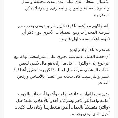
الأعمال المحلي الذي يملك عدة أملاك مختلفة والمال
والخبرة العملية والموارد والمعارف, وهدوء لا يمكن
استفزازه.
باشتراكهم مع (غوستافو) دخل والتر و جيسي بحرب مع
شرطة المخدرات ومع العصابات الأخرى دون ذكر أن
(غوستافو) نفسه حاول قتلهم.
4- ضع خطة إنهاء جاهزة.
أن خطة العمل الاساسية تحتوي على استراتيجية إنهاء, مع
الرجوع إلى (والتر) إن كل ما أراده هو مال يكفي لبعض
نفقات المشفى وترك مال لعائلته؛ لكن بعد تحقيق أهدافه؛
خسر والتر سبب كان يدفعه من العمل بالأساس ورفضَ
التقاعد.
حتى بعدما انهارت عائلته أمامه وأخذوا أصدقائه بالموت
أمامه واحداً تلو الأخر وشركائه أخذوا بالانقلاب عليه؛ ظل
(والتر) متمسكاً بالعمل, أصبح متغطرساً وكان ذلك ككعب
أخيل الذي أودى بحياته.