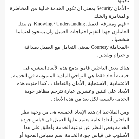
تأديتها
• الأمان Security بمعنى ان تكون الخدمة خالية من المخاطرة
والمغامرة والشك
• فهم ومعرفة العميل Knowing / Understanding ان يبذل
العاملون جهدا لتفهم احتياجات العميل وان يمنحوه اهتماما
شخصيا .
•المجاملة Courtesy بمعنى التعامل مع العميل بصداقة
واحترام وتقدير .
هناك بعض الباحثين قاموا بدمج هذه الأبعاد العشرة فى
خمسة أبعاد فقط هي النواحي المادية الملموسة في الخدمة ,
الاعتمادية , الاستجابة , الأمان والتعاطف . كما احتوت هذه
الأبعاد على اثنتين وعشرين عبارة تترجم مظاهر جودة
الخدمة بالنسبة لكل بعد من هذه الأبعاد .
ومن الملاحظ ان هذه الإبعاد الخمسة هى من وجهة نظر
الباحثين أبعادا عامة يعتمد عليها العميل فى قياس جودة
الخدمة بغض النظر عن نوعية الخدمة وأطلق على هذا
الأسلوب فى قياس جودة الخدمة اسم مقياس الفجوة أو