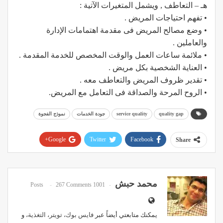
هـ – التعاطف , ويشمل المتغيرات الآتية :
• تفهم احتياجات المريض .
• وضع مصالح المريض فى مقدمة اهتمامات الإدارة
والعاملين .
• ملائمة ساعات العمل والوقت المخصص للخدمة المقدمة .
• العناية الشخصية بكل مريض .
• تقدير ظروف المريض والتعاطف معه .
• الروح المرحة والصداقة فى التعامل مع المريض.
quality gap
service quality
جودة الخدمات
نموذج الفجوة
Google+
Twitter
Facebook
Share
Pinterest
WhatsApp
ReddIt
Email
محمد حبش
267 Comments
1001 Posts
يمكنك متابعتي أيضاً عبر
فايس بوك
،
تويتر
،
التغذية
، و