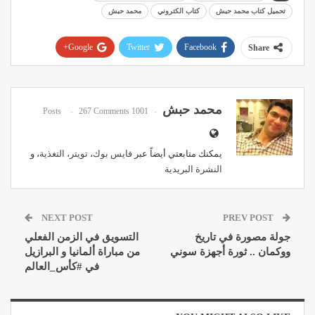
تحميل كتاب محمد حبش
كتاب الكتروني
محمد حبش
Google+
Twitter
Facebook
Share
Pinterest
WhatsApp
ReddIt
Email
محمد حبش
267 Comments
1001 Posts
يمكنك متابعتي أيضاً عبر
فايس بوك
،
تويتر
،
التغذية
، و
النشرة البريدية
NEXT POST
PREV POST
جولة مصورة في تاريخ
التسويق في الزمن الفعلي
ووكمان .. ثورة أجهزة سوني
من مباراة ألمانيا و البرازيل
في #كأس_العالم