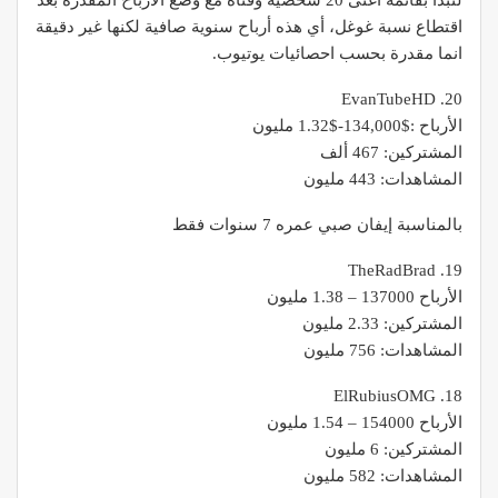
لنبدأ بقائمة أغنى 20 شخصية وقناة مع وضع الأرباح المقدرة بعد
اقتطاع نسبة غوغل، أي هذه أرباح سنوية صافية لكنها غير دقيقة
انما مقدرة بحسب احصائيات يوتيوب.
20. EvanTubeHD
الأرباح :$134,000-$1.32 مليون
المشتركين: 467 ألف
المشاهدات: 443 مليون
بالمناسبة إيفان صبي عمره 7 سنوات فقط
19. TheRadBrad
الأرباح 137000 – 1.38 مليون
المشتركين: 2.33 مليون
المشاهدات: 756 مليون
18. ElRubiusOMG
الأرباح 154000 – 1.54 مليون
المشتركين: 6 مليون
المشاهدات: 582 مليون