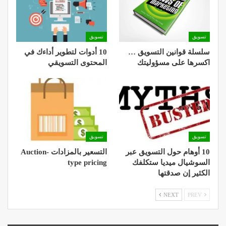
تسويق
تسويق
سلسلة قوانين التسويق …
10 أدوات لتطوير أداءك في
اكسرها على مسؤوليتك
المحتوى التسويقي
تسويق
تسويق
10 أوهام حول التسويق عبر
التسعير بالمزادات Auction-
السوشيال ميديا ستكلفك
type pricing
الكثير إن صدقتها
NEXT
PREV