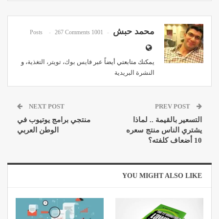
Pinterest
WhatsApp
ReddIt
Email
محمد حبش
267 Comments
1001 Posts
يمكنك متابعتي أيضاً عبر
فايس بوك
،
تويتر
،
التغذية
، و
النشرة البريدية
NEXT POST
PREV POST
التسعير بالقيمة .. لماذا
منتجي برامج يوتيوب في
يشتري الناس منتج سعره
الوطن العربي
10 أضعاف كلفته؟
YOU MIGHT ALSO LIKE