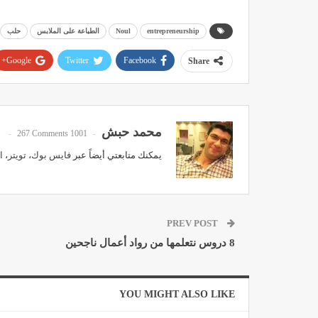
entrepreneurship
Noul
الطباعة على الملابس
حلب
Google+
Twitter
Facebook
Share
محمد حبش
267 Comments
1001 Posts
يمكنك متابعتي أيضاً عبر
فايس بوك
،
تويتر
،
ا
PREV POST
8 دروس نتعلمها من رواد أعمال ناجحين
YOU MIGHT ALSO LIKE