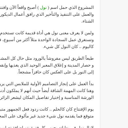
المشروع الذي حمل اسم (
نول
) أصبح واقعاً الآن وا
والعمل على التنفيذ والتأخير الذي رافق أعمال الديكور
الشتاء.
ولمن لا يعرف معنى نول هي أداة قديمة كانت تستخدم ل
وتستغرق عمل السجادة الواحدة مثلاً أكثر من أسبوع، في
كاليوم .. كان النول كل شيء.
طبعاً الطريق ليس مفروشاً بالورود مثل حال كل المشاريع
و حصار المدينة و إغلاق المعبر الوحيد الذي يغذيها وإن
إلى النور بل على العكس كان حافزاً مشجعاً.
بدأ العمل على إنجاز التصاميم الأولية للملابس التي ير
وهنا كانت المهمة الشاقة أيضاً حيث أنهم لا يملكون
الورشة المناسبة و إختيار تفاصيل المكان ليشعر الزائ
يوم الإفتتاح كان كالحلم .. كانت ردود فعل الجمهور متبا
متوقع فما يقدمه نول شيء جديد غير مألوف على المج
لازال نول في بداياته يحبو .. كل فترة يتم إضافة تصامي