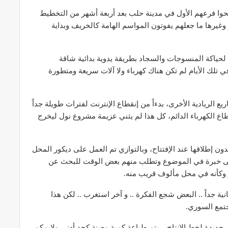
فتتحوا فرعهم الأول في مدينة حلب بعد أربعة أشهر من التخطيط
 وغيرها ما جعلهم يفوتون المواسم الهامة كالخريف وبداية
حياكة المنسوجات والسجاد بطريقة يدوية بدائية شاقة
 تلك الأيام لم تكن هناك كهرباء ولا آلات سريعة ومتطورة
 الريادية الأخرى، بدءاً من إنقطاع الإنترنت لفترات طويلة جداً
قطاع الكهرباء الدائم، كل هذا لم يثني عزيمة مشروع نول ليخرج
يدون إطلاقها عند الإفتتاح، وبالتوازي تم العمل على ديكور المحل
 أدنى خبرة في الموضوع وتطلب منهم بعض الوقت للبحث عن
ر وكأنه في محل مألوف قريب منه.
نية جداً .. البعض شجع الفكرة .. و آخر استغرب .. لكن هذا
تمع السوري.
م جديدة لخط الإنتاج .. يتم طباعة كمية معينة كحد أدنى ولايمكن