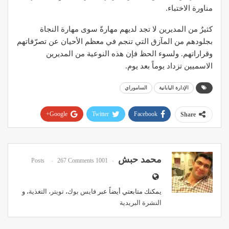
مناورة الاختباء.
كثيرٌ من المديرين لا تجد لديهم مهارةً سوى مهارة النجاة
بجلودهم من المآزق التي تنجم في معظم الأحيان عن تصرّفاتهم
وقراراتهم. ولسوء الحظ فإن هذه النوعية من المديرين
الاسميين تزداد يوماً بعد يوم.
الإدارة اليابانية
الساموراي
Google+
Twitter
Facebook
Share
Pinterest
WhatsApp
ReddIt
Email
محمد حبش
267 Comments
1001 Posts
يمكنك متابعتي أيضاً عبر
فايس بوك
،
تويتر
،
التغذية
، و
النشرة البريدية