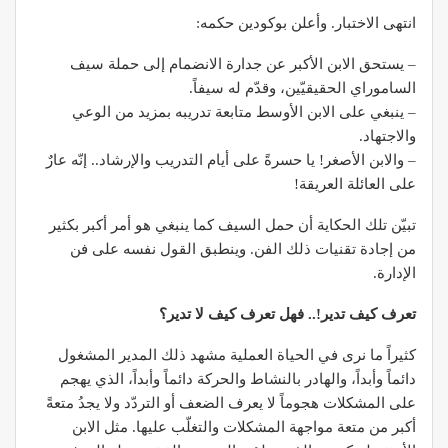
انتهى الاختبار. وأعلن بوكودين حكمه:
– يستحق الابن الأكبر عن جدارة الانضمام إلى حملة سيف
الساموراي الحقيقيّين، وقدّم له سيفاً.
– ينبغي على الابن الأوسط متابعة تدريبه بمزيد من الوعي
والاجتهاد.
– والابن الأصغر! يا حسرةً على أيام التدريب والإرشاد.. إنّه عارٌ
على العائلة العريقة!
تبيّن تلك الحكاية أن حمل السيف كما ينبغي هو أمر أكبر بكثير
من إجادة تقنيات ذلك الفن. وينطبق القول نفسه على فن
الإدارة.
تعرف كيف تدير!.. فهل تعرف كيف لا تدير؟
كثيراً ما نرى في الحياة العملية مشهد ذلك المدير المشغول
دائماً وأبداً، والهادر بالنشاط والحركة دائماً وأبداً، الذي يهجم
على المشكلات هجوماً لا يعرف الضعف أو التردّد ولا يجدُ متعةً
أكبر من متعة مواجهة المشكلات والتغلّب عليها. مثل الابن