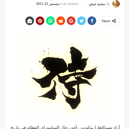
Last updated
ديسمبر 31, 2013
By
محمد حبش
Share
أراد تسوكاهارا بوكودين -أحد رجال الساموراي العظام في تاريخ