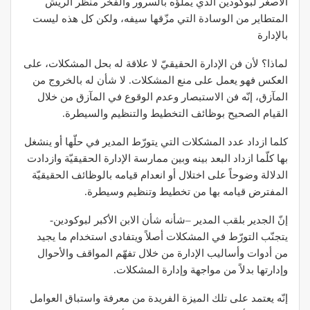
الأصغر لبوكودين الذي يملؤه بالسرور والفخر منظر الريش
المتطاير من الوسادة التي مزّقها سيفه، ولكن كل هذه ليست
بالإدارة
لماذا؟ لأن فن الإدارة الحقيقيّ لا علاقة له بحل المشكلات، على
العكس فهو يعمل على منع المشكلات. لا شأن له بالخروج من
المآزق، إنّه فن الاستبصار وعدم الوقوع في المآزق من خلال
القيام الصحيح بوظائف التخطيط والتنظيم والسيطرة.
كلما ازداد عدد المشكلات التي يتورّط المدير في حلّها أو ينشغل
بها كلّما ازداد البعد بينه وبين ممارسة الإدارة الحقيقيّة وازدادت
الدلالة وضوحاً على اختلال أو انعدام قيامه بالوظائف الحقيقيّة
المفترض قيامه بها من تخطيط وتنظيم وسيطرة.
إنّ الجدير بلقب المدير –شأنه شأن الابن الأكبر لبوكودين-
يتجنّب التورّط في المشكلات أصلاً ويتفادى استخدام ما يجيد
من أدوات وأساليب الإدارة من خلال تفهّم المواقف والأحوال
وإدارتها بدلاً من مواجهة وإدارة المشكلات.
إنّه يعتمد على تلك الميزة الفريدة من معرفة واستباق العوامل