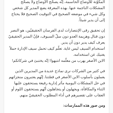
المكوّنة للأوضاع الحاسمة، إنّه يصحّح الأوضاع ولا يصحّح
المشكلات الناجمة عنها. بهذه المعرفة يضع المدير كل شخص
وكل شيء في موضعه الصحيح في التوقيت الصحيح فلا يحتاج
إلى أن يدير شيئاً.
إن تحقيق رقى الإنتصارات لدى الفرسان الحقيقيّين، هو النصر
دون قتال وهزيمة العدو دون سلّ السيوف، فإنّ المدير الحقيقيّ
يعرف كيف يدير دون أن يدير.
استخدام السيف ليس غاية. تعلّم كيف تحمل سيف الإدارة حملاً
يغنيك عن استخدامه.
الابن الأصغر يهرب من معلّمه انتبهوا! إنّه يختبئ في شركاتكم!
في كثير من الشركات نرى نماذج عديدة من المديرين الذين
يعملون بأسلوب الابن الأصغر في قصّتنا. إنّهم يعتبرون منجزاتهم
في حل المشكلات اليومية مآثر إدارية رفيعة يستحقون عليها
الثناء والمكافأة، ويجهلون أو يتجاهلون أنّهم يستحقون اللوم أو
العقاب على تقصيرهم في أداء المطلوب الحقيقيّ منهم.
ومن صور هذه الممارسات: