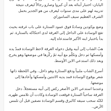
اليابان- اختبار أبنائه بعد أن كبروا وصارو رجالاً ليعرف نتيجة
تدريبه لهم على مدى سنوات ليعرف من هو الجدير بحمل
الشرف العظيم سيف الساموراي
وضع بوكودين وسادةً فوق عمود الستارة على باب غرفته بحيث
تقع الوسادة على الداخل إلى الغرفة لدى احتكاكه بالستارة. ثم
بدأ باختبار ابنه الأكبر فاستدعاه إليه.
هبّ الشاب إلى أبيه وقبل دخوله الغرفة لاحظ الوسادة فمدّ يده
وأمسكها ثم دخل وتكلّم مع أبيه ثمّ ركّزها في موضعها وهو يخرج.
وبعد ذلك استدعي الابن الأوسط.
أسرع الشاب ملبياً ودفع الستارة وهو داخل.. وفي اللحظة ذاتها
شعر بوقوع الوسادة فمد يديه الاثنتين وأمسكها وأعادها إلى
موضعها.
وعندما استدعي الابن الأصغر ركض إلى أبيه مستعجلاً. دخل
الغرفة ساحباً الستارة فوقعت الوسادة وكادت أن تلامس ظهره،
لكنّه سحب سيفه كالبرق وقسم الوسادة نصفين قبل أن تلمس
الأرض..