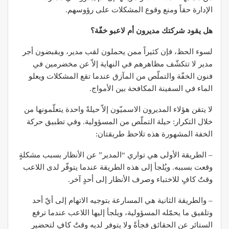
الإدارة حقاً ومنع وقوع المشكلات على رؤوسهم.
هل يقود شركتك مديرون أم لاعبو خفّة؟
لسوء الحظ، فإن كثيراً ممن يحملون لقب مدير، ويقبضون أجر
مدير لا تتكشّف مظاهرهم في النهاية إلاّ عن مخضرمين في
فنون الخفّة والتملّص من المآزق عندما تقع المشكلات ويعلو
الماء في السفينة المكافحة بين الأمواج.
لا يتقن هؤلاء المديرون الاسميّون إلاّ حيلةً واحدة يتعلّمونها من
خلال التكرار: حيلة التملّص من المسؤولية. وفي تطبيق حركة
الخفة المشهورة هذه تلاحظ طريقتان:
– الطريقة الأولى هي تواري “المدير” عن الأنظار بسبب مشكلةٍ
وقعت بسببه. ويُلجأ إلى هذه الطريقة عندما يتوفّر لدى اللاعب
وقتٌ كافٍ للاختباء وصرف الأنظار إلى أحدٍ آخر.
– والطريقة الثانية هي المسارعة بتوجيه الاتهام إلى أيّ أحد
وتلفيق ما يحمّله المسؤولية، ويلجأ إليها اللاعب عندما ترفع
الستائر عن الحقائق فجأةً ولا يتوفر لديه وقتٌ كافٍ لتحضير