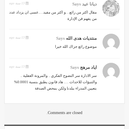
13 سنة ago
ديانا عيد
Says
مقال اكثر من رائع…و اكثر من مفيد….عسى ان يزداد عدد
من يفهم فن الإدارة
13 سنة ago
منتديات هدى الله
Says
موضوع رائع جزاك الله خيرا
13 سنة ago
اياد مرهج
Says
سر الادارة سر النضوج الفكري .. والمرونة العقلية ..
والتنبؤات للاحداث …. هاد قانون يطبق بنسبة 0.0001%
بتعيين المدراء ببلدنا ولكن بمحض الصدفة
Comments are closed.