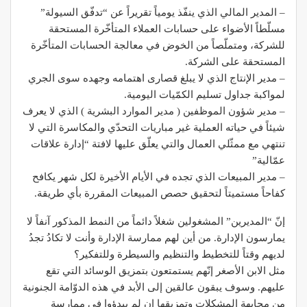
– المدير المالي الذي ينفّذ يومياً تقريراً عن “تدفّق السيولة”
مسلّطاً الأضواء على حسابات العملاء المتأخّرة المستحقة
للشركة، ومتملّصاً من الخوض في معالجة الحسابات المتأخّرة
المستحقة على الشركة.
– مدير الإنتاج الذي لا يبلغ قصارى اهتمامه وجهده سوى الجري
لمواكبة جداول تسليم الكمّيات اليومية.
– مدير شؤون الموظفين ( مدير الموارد البشرية ) الذي لا يعرف
شيئاً في حياته العملية غير مباريات التحدّي والمكاسرة التي لا
تنتهي مع ممثّلي العمال والتي يعلّق عليها لافتة “إدارة علاقات
عمّالية”
– مدير المبيعات الذي تجده في الأيام الأخيرة لكل شهر يكافح
كفاحاً مستميتاً لتحقيق حصص المبيعات المقررة بأي طريقة.
إنّ “المديرين” المشغولين شغلاً دائماً من النمط المذكور آنفاً لا
يمارسون الإدارة. من أين لهم ممارسة الإدارة وأنت لا تكادُ تجدُ
لديهم وقتاً للتخطيط والتنظيم والسيطرة وللتفكير؟
مثل الابن الأصغر إنّهم يستمتعون بتمزيق الوسائد التي تقع
عليهم. وسوف يبقون عالقين إلى الأبد في هذه الدوّامة الجنونية
من مجابهة المشكلات وتمزيقها إن لم يبدؤوا في ممارسة