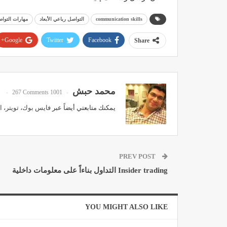
communication skills
التواصل رباعي الأبعاد
مهارات التوا
Google+
Twitter
Facebook
Share
محمد حبش
267 Comments
1001 Posts
يمكنك متابعتي أيضاً عبر
فايس بوك
،
تويتر
،
ا
PREV POST
Insider trading التداول بناءاً على معلومات داخلية
YOU MIGHT ALSO LIKE