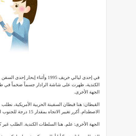
في إحدى ليالي خريف 1995 وأثناء إ
الكندية، ظهرت على شاشة الرادار جسماً ضخماً في ط
الجهة الأخرى.
الاصطدام. أكرر تغيير الاتجاه بمقدار 15 درجة للجنوب لتفادي الاصطدام. حول
الجهة الأخرى: علم. هنا السلطات الكندية. الطلب غير كاف. ننصح 