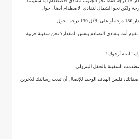
القبطان: ماذا تعني؟ أنا أطلب منكم تغيير اتجاهكم بمقدار 15 درجة فقط نحو الجنوب لتفادي الاصطدام أما سفينتنا
. حول
 تقوم أنت بتفادي التصادم بنفس المقدار؟ نحن سفينة حربية
 ! انتبه أرجوك !
صطدمت السفينة بالحقل البترولي.
صفاتك، فليس الهدف الوحيد للإتصال أن تبعث رسالتك للآخرين