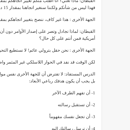
فهذا ليس من شأنكم ولكننا سنغير اتجاهنا بمقدار 15 درجة ولكن نحو الشمال لتفادي الاصطدام أيضاً . حول
الجهة الأخرى : هذا غير كاف، ننصح بتغيير اتجاهكم بمقدار 180 درجة أو على الأقل 130 درجة 
القبطان: لماذا تجادل وتصر على إصدار الأوامر دون أن
أمريكية فمن أنتم على كل حال؟
الجهة الأخرى : نحن حقل بترولي عائم! لا نستطيع التحرك
لكن الوقت قد نفد في الحوار اللاسلكي غير المثمر وا
الدرس المستفاد: لا تفترض أن للجهة الأخرى نفس موا
بل يجب أن يكون هدفك رباعي الأبعاد:
1- أن تفهم الطرف الآخر
2- أن تستقبل رسالته
3- أن تجعل نفسك مفهوماً
4- أن ترسل رسالتك إليه