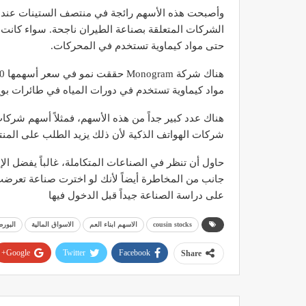
وأصبحت هذه الأسهم رائجة في منتصف الستينات عندم
الشركات المتعلقة بصناعة الطيران ناجحة. سواء كانت ال
حتى مواد كيماوية تستخدم في المحركات.
مواد كيماوية تستخدم في دورات المياه في طائرات بوين
هناك عدد كبير جداً من هذه الأسهم، فمثلاً أسهم شركا
شركات الهواتف الذكية لأن ذلك يزيد الطلب على المنت
حاول أن تنظر في الصناعات المتكاملة، غالباً يفضل الإ
جانب من المخاطرة أيضاً لأنك لو اخترت صناعة تعرض
على دراسة الصناعة جيداً قبل الدخول فيها
cousin stocks
الاسهم ابناء العم
الاسواق المالية
البورص
Google+
Twitter
Facebook
Share