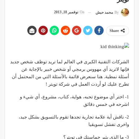
On
نوفمبر 18, 2013
By
محمد حبش
Share
الشركات التقنية الكبرى في العالم لما تريد توظف شخص جديد
فإنها لاتريد أي مهووس برمجي أو شخص خبير بالإجابة عن
أسئلة نمطية. هنا سنعرض قائمة بالأسئلة التي من المحتمل أن
تطرح عليك لو أردت العمل في شركة تويتر !
1- اختر أي موضوع تحبه، هواية، كتاب، مشروع، أي شيء و
اشرحه في خمس دقائق
2- ناقش أية علامة تجارية تجدها تقوم بالتسويق بشكل جيد،
واخرى تفشل تسويقيا
3- ما الذي يثير حماستك في تويتر؟