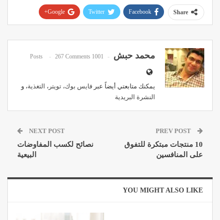
Google+
Twitter
Facebook
Share
Pinterest
WhatsApp
ReddIt
Email
محمد حبش
267 Comments
1001 Posts
يمكنك متابعتي أيضاً عبر
فايس بوك
،
تويتر
،
التغذية
، و
النشرة البريدية
NEXT POST
PREV POST
10 منتجات مبتكرة للتفوق
نصائح لكسب المفاوضات
على المنافسين
البيعية
YOU MIGHT ALSO LIKE