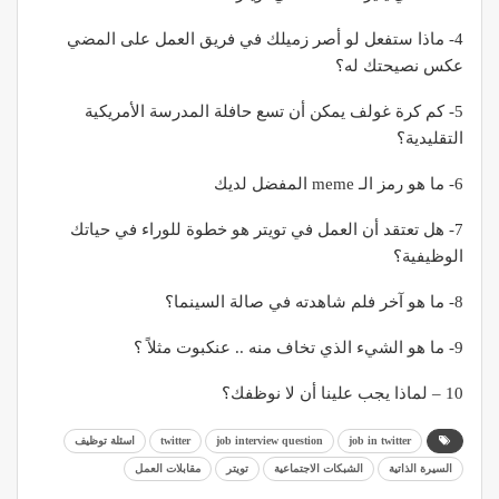
4- ماذا ستفعل لو أصر زميلك في فريق العمل على المضي
عكس نصيحتك له؟
5- كم كرة غولف يمكن أن تسع حافلة المدرسة الأمريكية
التقليدية؟
6- ما هو رمز الـ meme المفضل لديك
7- هل تعتقد أن العمل في تويتر هو خطوة للوراء في حياتك
الوظيفية؟
8- ما هو آخر فلم شاهدته في صالة السينما؟
9- ما هو الشيء الذي تخاف منه .. عنكبوت مثلاً ؟
10 – لماذا يجب علينا أن لا نوظفك؟
job in twitter
job interview question
twitter
اسئلة توظيف
السيرة الذاتية
الشبكات الاجتماعية
تويتر
مقابلات العمل