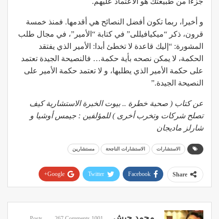
جزءا من طبيعتك هو الاعتماد عليهم.
و أخيرا، ربما تكون أفضل النصائح هي أقدمها. فمنذ خمسة
قرون، ذكر “ميكيافيللى” في كتابة “الأمير”، في مجال طلب
المشورة: “إليك قاعدة لا تخطئ أبدا: الأمير الذي يفتقد
الحكمة، لا يمكن نصحه بأية حكمة… فالنصيحة الجيدة تعتمد
على حكمة الأمير الذي يطلبها، و لا تعتمد حكمة الأمير على
النصيحة الجيدة.”
عن كتاب ( صحبة خطرة .. بيوت الخبرة الاستشارية كيف
تصلح شركات وتخرب أخرى ) للمؤلفين : جيمس أوشيا و
شارلز ماديجان
الاستشارات
الاستشارات الناجحة
مستشارين
Google+
Twitter
Facebook
Share
Pinterest
WhatsApp
ReddIt
Email
محمد حبش
267 Comments
1001 Posts