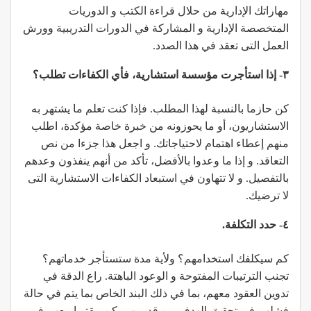
مهاراتك الإدارية من حلال قراءة الكتب و الدوريات
المتخصصة الإدارية و المشاركة في الدورات التدريبية وورش
العمل التى تعقد في هذا الصدد.
٣- إذا استأجرت مؤسسة استشارية، فأي الكفاءات تطلب؟
كن حازما بالنسبة لهذا المطلب. فإذا كنت تعلم ما يشتهر به
الاستشاريون، أو ما يحوزونه من خبرة خاصة مؤكدة، اطلب
منهم إعطاء اهتمام لاحتياجاتك. و اجعل هذا جزءا من نص
التعاقد. و إذا ما وعدوا بالأفضل، تأكد من أنهم ينفذون وعدهم
بالتفصيل. و لا تتهاون في استبعاد الكفاءات الاستشارية التى
لا ترضيك.
٤- حدد التكلفة.
كم سيكلفك استخدامهم؟ ولأية مدة ستستأجر خدماتهم؟
تجنب الترتيبات المفتوحة و الوعود الباهتة. راع الدقة في
تدوين العقود معهم، بما في ذلك البند الخاص بما يتم في حالة
فشلهم في تحقيق الهدف من قدومهم. كن مقتر ا معهم في