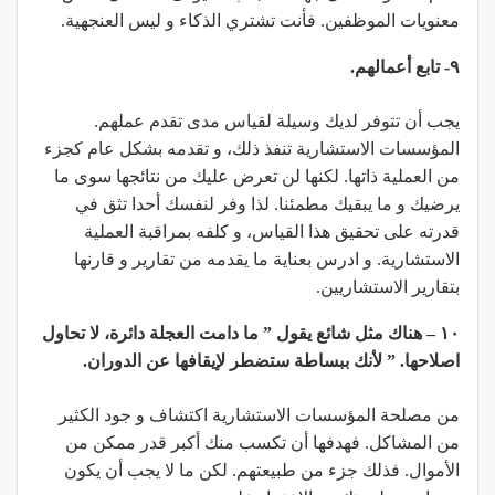
معنويات الموظفين. فأنت تشتري الذكاء و ليس العنجهية.
٩- تابع أعمالهم.
يجب أن تتوفر لديك وسيلة لقياس مدى تقدم عملهم.
المؤسسات الاستشارية تنفذ ذلك، و تقدمه بشكل عام كجزء
من العملية ذاتها. لكنها لن تعرض عليك من نتائجها سوى ما
يرضيك و ما يبقيك مطمئنا. لذا وفر لنفسك أحدا تثق في
قدرته على تحقيق هذا القياس، و كلفه بمراقبة العملية
الاستشارية. و ادرس بعناية ما يقدمه من تقارير و قارنها
بتقارير الاستشاريين.
١٠ – هناك مثل شائع يقول ” ما دامت العجلة دائرة، لا تحاول
اصلاحها. ” لأنك ببساطة ستضطر لإيقافها عن الدوران.
من مصلحة المؤسسات الاستشارية اكتشاف و جود الكثير
من المشاكل. فهدفها أن تكسب منك أكبر قدر ممكن من
الأموال. فذلك جزء من طبيعتهم. لكن ما لا يجب أن يكون