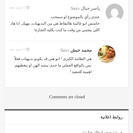
13 سنة ago
ياسر حبال
Says
عندي رأي بالموضوع لو سمحت,
حاسس انو غالبية هالنقاط هي من البديهيات, مهيك, انا هاد
اللي بيجنني من وقت ما كنت بكلية التجارة!
13 سنة ago
محمد حبش
Says
هي الطامة الكبرى ! انو هنن قد يكونو بديهيات فعلاً
بس بالواقع العملي ما حدى بينتبه الهن او بيعطيهم
اهمية للتنفيذ !
Comments are closed.
روابط اعلانية
>> ضع رابطك هنا <<