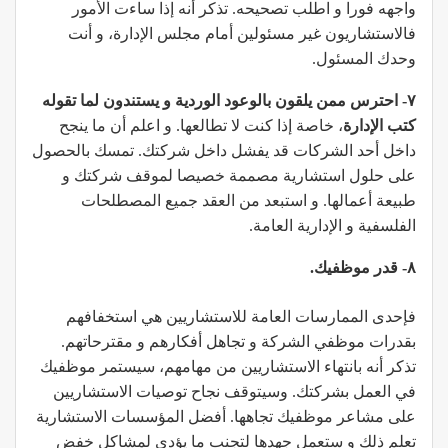
واجهه فورا و اطلب تصحيحه. تذكر أنه إذا ساءت الأمور
فالاستشاريون غير مسئولين أمام مجلس الإدارة، و أنت
وحدك المسئول.
٧- احترس ممن يلقون بالوعود الوردية و يستندون لما تقوله
كتب الإدارة
، خاصة إذا كنت لا تطالعها. و اعلم أن ما ينجح
داخل أحد الشركات قد يفشل داخل شركتك. تمسك بالحصول
على حلول استشارية مصممة خصيصا لموقف شركتك و
طبيعة أعمالها. و استبعد من العقد جميع المصطلحات
الفلسفية و الإدارية العامة.
٨- قدر موظفيك.
فإحدى الممارسات العامة للاستشاريين هي استخفافهم
بقدرات موظفي الشركة و تجاهل أفكارهم و مقترحاتهم.
تذكر أنه بانتهاء الاستشاريين من مهامهم، سيستمر موظفيك
في العمل بشركتك. وسيتوقف نجاح توصيات الاستشاريين
على مشاعر موظفيك تجاهها. أفضل المؤسسات الاستشارية
تعلم ذلك و ستعمل جهدها لتجنب ما يؤدى لمشاكل خفض