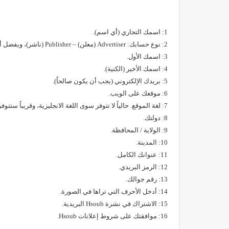
1
: اسمك التجاري (أي اسم).
2: نوع حسابك: Advertiser (معلن) – Publisher (ناشر)، ويفضل أن تختار الاثنين.
3: اسمك الأول.
4: اسمك الأخير (الكنية).
5: بريدك الإلكتروني (يجب أن يكون صالحاً).
6: موقعك على الويب.
7: لغة الموقع. حالياً لا تتوفر سوى اللغة الانجليزية، وقريباً ستتوفر العربية.
8: دولتك.
9: الولاية / المحافظة.
10: المدينة.
11: عنوانك الكامل.
12: الرمز البريدي.
13: رقم جوالك.
14: أدخل الأحرف التي تراها في الصورة.
15: الاشتراك في نشرة Hsoub البريدية.
16: موافقتك على شروط إعلانات Hsoub.