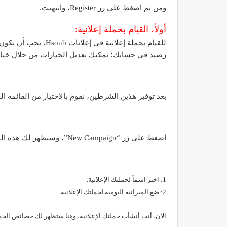
ومن ثم اضغط على زر Register، وانتهيت.
أولاً، القيام بحملة إعلانية:
رصيد في حسابك؛ يمكنك تعديل الخيارات من خلال خيارات الحساب “Account” (الج
بعد توفير هذين الشرطين، نقوم بالاختيار من القائمة الجانبية “Campaigns” في أع
اضغط على زر “New Campaign”، وسنظهر لك هذه النافذة:
1: اختر اسماً لحملتك الإعلانية.
2: ضع الميزانية اليومية لحملتك الإعلانية.
الآن، أنت أنشأت حملتك الإعلانية، وهنا ستظهر لك خصائص الحملة