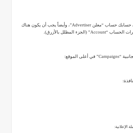
للقيام بحملة إعلانية في إعلانات Hsoub، يجب أن يكون حسابك حساب “معلن Advertiser”، وأيضاً يجب أن يكون هناك
زء المظلل بالأزرق).
لى الموقع:
 الإعلانية: