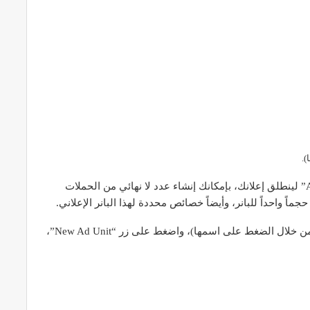
بعد ذلك، بقي عليك إضافة الوحدات الإعلانية “Ad Units” لينطلق إعلانك، بإمكانك إنشاء عدد لا نهائي من الحملات
جماً واحداً للبانر، وأيضاً خصائص محددة لهذا البانر الإعلاني.
لإنشاء وحدة إعلانية، ادخل إلى داخل الحملة الإعلانية (من خلال الضغط على اسمها)، واضغط على زر “New Ad Unit”،