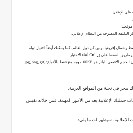
 وشمال إفريقيا، وبين كل دول العالم، كما يمكنك أيضاً اختيار دولة
لى زر Crtl أثناء الاختيار.
9: من هنا يمكنك تحميل البانر الإعلاني، مع الأخذ بعين الاعتبار بأن الحجم الأقصى للبانر هو 100KB، ويسمح فقط بالأنواع: jpg, png, gif,
ات حملتك الإعلانية يعد من الأمور المهمة، فمن خلاله تقيس
 الإعلانية، سيظهر لك ما يلي: