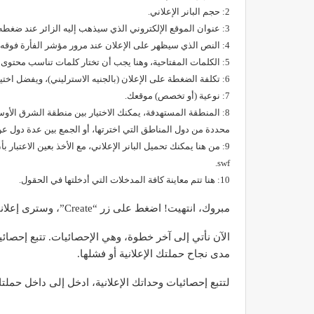
2: حجم البانر الإعلاني.
3: عنوان الموقع الإلكتروني الذي سيذهب إليه الزائر عند ضغطه على الإعلان.
4: النص الذي سيظهر على الإعلان عند مرور مؤشر الفأرة فوقه.
5: الكلمات المفتاحية، وهنا يجب أن تختار كلمات تناسب محتوى موقعك.
6: تكلفة الضغطة على الإعلان (بالجنيه الاسترليني)، ويفضل اختيار التكلفة المقترحة من النظام الإعلاني.
7: نوعية (أو تخصص) موقعك.
8: المنطقة المستهدفة، يمكنك الاختيار بين منطقة الشرق الأوسط
محددة من دول المناطق التي اخترتها، أو الجمع بين عدة دول عن طريق الضغط ع
swf.
10: هنا تتم معاينة كافة المدخلات التي أدخلتها في الحقول.
مبروك، انتهيت! اضغط على زر “Create”، وسترى إعلانك يبحر في نخبة من المواقع العربية.
الآن نأتي إلى آخر خطوة، وهي الإحصائيات. تتبع إحصائي
مدى نجاح حملتك الإعلانية أو فشلها.
لتتبع إحصائيات وحداتك الإعلانية، ادخل إلى داخل حملتك