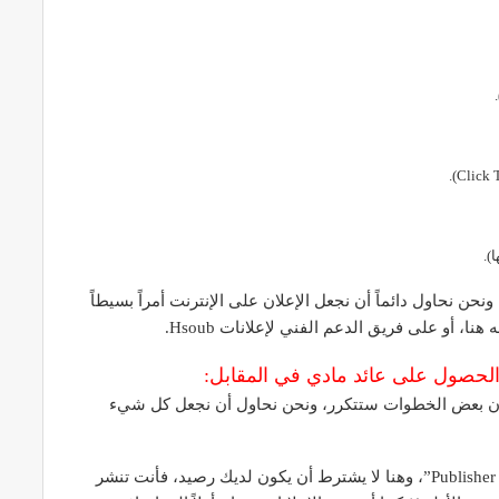
! الإعلان في Hsoub Ads أمر بسيط، ونحن نحاول دائماً أن نجعل الإعلان على الإنترنت أمراً بسيطاً
ا، أو على فريق الدعم الفني لإعلانات Hsoub.
جد أن بعض الخطوات ستتكرر، ونحن نحاول أن نجعل كل شيء
لكي تقوم بنشر الإعلانات يجب أن يكون حسابك “ناشر Publisher”، وهنا لا يشترط أن يكون لديك رصيد، فأنت تنشر