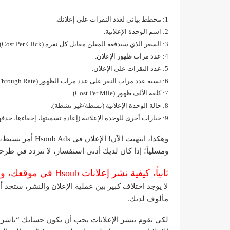
1: مخطط بياني لعدد النقرات على إعلانك.
2: اسم الوحدة الإعلانية.
3: السعر الذي سيدفعه المعلن مقابل كل نقرة (Cost Per Click).
4: عدد مرات ظهور الإعلان.
5: عدد النقرات على الإعلان.
6: نسبة عدد مرات النقر على عدد مرات الظهور (Click Through Rate).
7: كلفة الألف ظهور (Cost Per Mile).
8: حالة الوحدة الإعلانية (نشطة/غير نشطة).
9: خيارات أخرى للوحدة الإعلانية (إعادة تسميتها، إخفاءها، حذفها).
وهكذا، انتهيت الآن
ومسلياً؛ إذا كان لديك أدنى استفسار، لا تتردد في طرحه هن
ثانياً، كيفية نشر إعلانات Hsoub في موقعك، والحصول على عائد مادي في المقابل:
لا يوجد اختلاف كبير بين عملية الإعلان والنشر، ست
مألوف لديك.