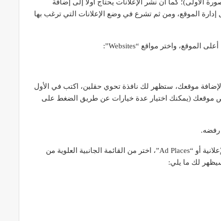
 الأولى)؛ كما أن نشر الإعلانات يحتاج أولاً إلى إضافة
 إدارة الموقع، ومن ثم تشرع في وضع الإعلانات التي ترغب بها
لموقع، واختر مواقع “Websites”:
الدخول إلى “مواقع”، اضغط على “Add Website” لإضافة موقعك، ستظهر لك نافذة تحوي حقلين، اكتب في الأول
ص موقعك (يمكنك اختيار عدة خيارات عن طريق الضغط على
رفضه.
مبروك تم قبول موقعك! الآن لكي تضيف المساحات الإعلانية أو “Ad Places”، اختر من القائمة الجانبية العلوية من