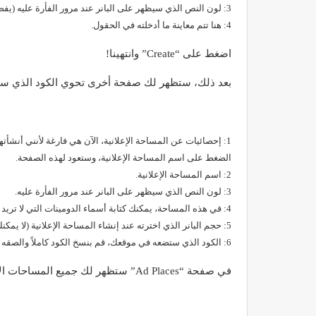
3: لون النص الذي سيظهر على البانر عند مرور الفأرة عليه (يفضل ترك اللون الافتراضي).
4: هنا تتم معاينة ما أدخلته في الحقول.
اضغط على “Create” وانتهينا!
بعد ذلك، ستظهر لك صفحة أخرى تحوي الكود الذي 
1: إحصائيات عن المساحة الإعلانية، الآن هي فارغة لأنني أنشأ
الضغط على اسم المساحة الإعلانية، وستعود لهذه الصفحة.
2: اسم المساحة الإعلانية.
3: لون النص الذي سيظهر على البانر عند مرور الفأرة عليه.
4: في هذه المساحة، يمكنك كتابة أسماء الدومينات التي لا تريد أن تظهر إعلاناتها على موقعك؛ اكتب كل دومين على سطر منفصل.
5: حجم البانر الذي اخترته عند إنشاء المساحة الإعلانية (لا يمكنك تغييره).
6: الكود الذي ستضعه في موقعك، قم بنسخ الكود كاملاً والصقه في موقعك في المكان الذي تريده.
في صفحة “Ad Places” ستظهر لك جميع المساحات الإعلانية التي أنشأتها، مع إحصائيات عنها: