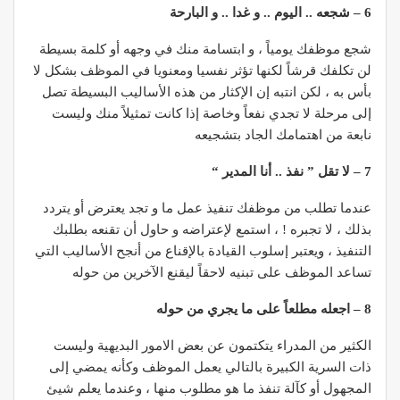
6 – شجعه .. اليوم .. و غدا .. و البارحة
شجع موظفك يومياً ، و ابتسامة منك في وجهه أو كلمة بسيطة
لن تكلفك قرشاً لكنها تؤثر نفسيا ومعنويا في الموظف بشكل لا
بأس به ، لكن انتبه إن الإكثار من هذه الأساليب البسيطة تصل
إلى مرحلة لا تجدي نفعاً وخاصة إذا كانت تمثيلاً منك وليست
نابعة من اهتمامك الجاد بتشجيعه
7 – لا تقل ” نفذ .. أنا المدير “
عندما تطلب من موظفك تنفيذ عمل ما و تجد يعترض أو يتردد
بذلك ، لا تجبره ! ، استمع لإعتراضه و حاول أن تقنعه بطلبك
التنفيذ ، ويعتبر إسلوب القيادة بالإقناع من أنجح الأساليب التي
تساعد الموظف على تبنيه لاحقاً ليقنع الآخرين من حوله
8 – اجعله مطلعاً على ما يجري من حوله
الكثير من المدراء يتكتمون عن بعض الامور البديهية وليست
ذات السرية الكبيرة بالتالي يعمل الموظف وكأنه يمضي إلى
المجهول أو كآلة تنفذ ما هو مطلوب منها ، وعندما يعلم شيئ