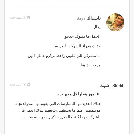
16 سنة ago
ناسداك
Says
يقال
الجمل ما بشوف حدبتو
وهيك مدراء الشركات العربية
ما بيشوفو اللي عليهن وفقط بركزو عاللي الهن
مرحبا بك هنا
16 سنة ago
Shbbk | شبك
10 امور يفعلها كل مدير جيد…
هناك العديد من الممارسات التي يقوم بها المدراء تجاه
موظفيهم ، منها ما يحبطهم ويدفعهم لترك العمل في
الشركة مهما كانت المغريات كبيرة من سمعة………