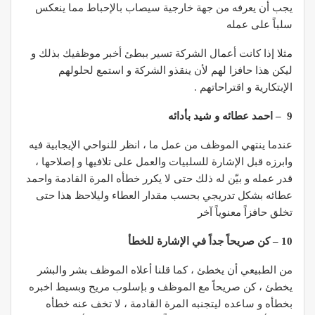
يجب أن يعرفه من جهة خارجية سيصاب بالإحباط مما ينعكس
سلباً على عمله
مثلا إذا كانت أعمال الشركة تسير ببطئ أخبر موظفيك بذلك و
ليكن هذا حافزا لهم لأن ينقذو الشركة و استمع لحلولهم
الإبتكارية و اقتراحاتهم .
9 – احمد عطائه و شيد بأدائه
عندما ينتهي الموظف من عمل ما ، انظر للنواحي الإيجابية فيه
وابرزه قبل الإشارة للسلبيات والعمل على تلافيها و إصلاحها ،
قدر عمله و بيّن له ذلك حتى لا يكرر خطأه المرة القادمة واحمد
عطائه بشكل تدريجي بحسب مقدار العطاء وليلاحظ هذا حتى
تخلق حافزاً معنوياً آخر
10 – كن صريحاً جداً في الإشارة للخطأ
من الطبيعي أن يخطئ ، كما قلنا أعلاه الموظف بشر والبشر
يخطئ ، كن صريحاً مع الموظف و بإسلوب مريح وبسيط اخبره
بخطأه و ساعده ليتجنبه المرة القادمة ، لا تخف عنه خطأه