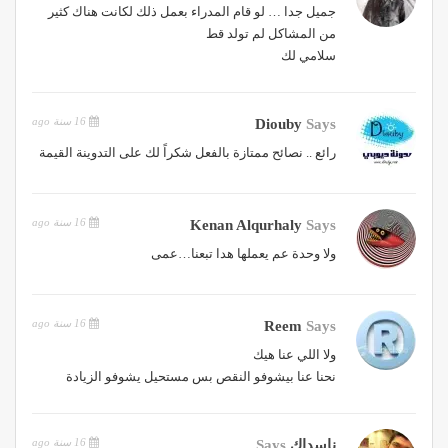
جميل جدا … لو قام المدراء بعمل ذلك لكانت هناك كثير
من المشاكل لم تولد قط
سلامي لك
16 سنة ago
Diouby
Says
رائع .. نصائح ممتازة بالفعل شكراً لك على التدوينة القيمة
16 سنة ago
Kenan Alqurhaly
Says
ولا وحدة عم يعملها هدا تبعنا…عمى
16 سنة ago
Reem
Says
ولا اللي عنا هيك
نحنا عنا بيشوفو النقص بس مستحيل يشوفو الزيادة
16 سنة ago
ناسداك
Says