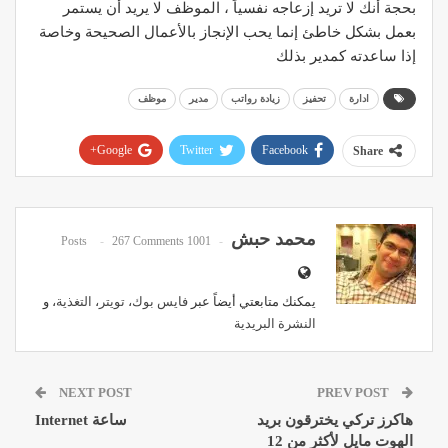
بحجة أنك لا تريد إزعاجه نفسياً ، الموظف لا يريد أن يستمر
بعمل بشكل خاطئ إنما يحب الإنجاز بالأعمال الصحيحة وخاصة
إذا ساعدته كمدير بذلك
ادارة
تحفيز
زيادة رواتب
مدير
موظف
Google+
Twitter
Facebook
Share
Pinterest
WhatsApp
ReddIt
Email
محمد حبش
267 Comments
1001 Posts
يمكنك متابعتي أيضاً عبر
فايس بوك
،
تويتر
،
التغذية
، و
النشرة البريدية
NEXT POST
PREV POST
هاكرز تركي يخترقون بريد
ساعة Internet
الهوت مايل لأكثر من 12