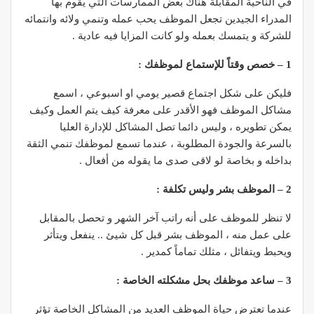
في الناحية المقابلة هناك بعض الممارسات التي يقوم بها
المدراء الجيدين تجعل الموظف يحب عمله وتنمي ولائه وانتمائه
للشركة و يتمسك بعمله ولو كانت المزايا فيه عادية .
1 – خصص وقتاً للإستماع لموظفك :
فليكن على شكل اجتماع قصير يومي او اسبوعي ، اسمع
مشاكل الموظف فهو الأقدر على معرفة كيف يتم العمل وكيف
يمكن تطويره ، وليس دائما تصل المشاكل للإدارة العليا
بالسرعة والجودة المطلوبة ، عندما تسمع لموظفك تنمي الثقة
بداخله و بخاصة لو لاقى صدى ما يقوله من أفعال .
2 – الموظف بشر وليس تكلفة :
لا تنظر للموظف على أنه راتب آخر الشهر و تحصل بالمقابل
على عمل منه ، الموظف بشر قبل كل شيئ .. ينفعل ويتأثر
ويحبط ويتفائل ، مثلك تماماً كمدير .
3 – ساعد موظفك بحل مشكلته الخاصة :
عندما تعترض حياة الموظف العديد من المشاكل الخاصة تؤثر