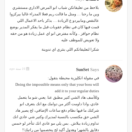
بلاحظ من تعليقاتكن شباب انو المرض الاداري مستشري
وين ما رحنا … ومتل ما قالت ريم فعلا المدراء غالبا بيركزوا
عالنقص ومابيردو ع الزيادة … بذكر باحد الاعمال اللي
قمت فيها كان في نظام عقوبات قبل ما يفكر المدير بوضع
نظام حوافز .. وكأنه مفترض انو اي عمل زيادة هو من حقه
ولا تعويض للموظف عليه
شكرا لتعليقاتكم اللي بتثري اي تدوينة
16 سنة ago
SunSet
Says
في مقولة انكليزية محبطة بتقول:
Doing the impossible means only that your boss will
add it to your regular duties
وللأسف هاد الشي كتير مطبق عنا. يعني شو ما بتعمل
عادي، واذا داومت أكثر من دوامك مع انك بتعرف انو
شركتك ما فيها نظام دفع ساعات الإضافي، لح يصير هاد
الشي حق مكتسب بالنسبة لمديرك وكتير شي عادي انك
تداوم زيادة ببلاش.. بس يلي مو عادي انك تتأخر لو خمس
دقايق بالشهر! وهدول أكيد لح ينخصموا من راتبك!!