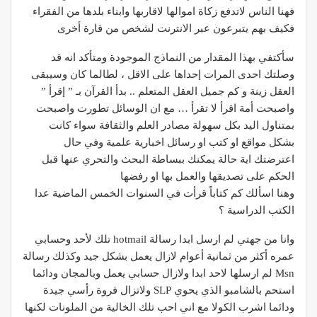
فهنا الناس لاتدفع زكاة اموالها لاقاربها وابناء بلدها من الفقراء
فكيف بهم يتبرعون عبر الانترنت لشخص من قارة أخرى
سأكتفي بهذا المقدار من النماذج الموجودة ومتأكد انه قد
وصلتك احدى المرات إحداها على الاقل ، لطالما كان وسيبقى
العقل زينة و كم جميل العقل المتعلم .. بدأ القرآن بـ ” إقرأ ”
واصبحت أمة اقرأ لا تقرأ … مع ان الوسائل تطورت واصبحت
بمتناول اليد بكل سهولة مصادر العلم والثقافة سواء كانت
بشكل مواقع او كتب او رسائل اخبارية علمية وفي حال
اعترضتك اية حالة يمكنك ببساطة البحث والتحري عنها قبل
الحكم على تصديقها والعمل بها او رفضها
وهنا اسألك كم كتاباً قرأت في السنوات الخمس الماضية عدا
الكتب الدراسية ؟
وانا من جهتي لم ارسل ابدا رسالة hotmail تلك لأحد وحسابي
عمره أكثر من ثمانية أعوام لازال يعمل بشكل جيد وكذلك رسالة
Msn لم ارسلها لاحد ابدا ولازال حسابي يعمل وبالمجان ودائما
استحم بالشامبو الذي يحوي SLP ولاتزال فروة رأسي جيدة
ودائما اشرب الكولا مع اني احب تلك الخالية من الملونات لكنها