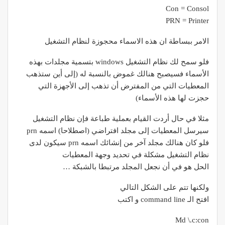
Con = Consol
PRN = Printer
الامر ببساطة ان هذه الاسماء محجوزة لنظام التشغيل
فلو سمح لك نظام التشغيل windows بتسمية مجلدات بهذه
الأسماء فسيصبح هنالك غموض بالنسبة له (إلى أين ستذهب
المعطيات التي من المفترض أن تذهب إلى الأجهزة التي
حجزت لها هذه الأسماء)
مثلا في حال أردت القيام بعملية طباعة فإن نظام التشغيل
سيرسل المعطيات إلى مجلد افتراضي (اصطلاحا) اسمه prn
فلو كان هنالك مجلد آخر من إنشائك اسمه prn سيكون لدى
نظام التشغيل مشكلة في تحديد وجهة المعطيات
الحل هو في أن نجعل المجلد مرتبطا بالشبكة …
ولكنها تتم على الشكل التالي
افتح الـ command line و اكتب
Md \.c:con