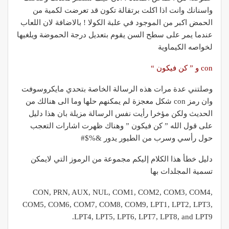
واسنانك وانت اذا اكلت برتقالة تكون قد تعرضت لكمية من
الحمض اكبر من الموجود في علبة الكولا ! بالاضافة لان اللعاب
عندما يمر على سطح السن يقوم بتعديل درجة الحموضة ويلغيها
لخواصه الكيماوية
con و ” كن فيكون “
وصلتني عدة مرات هذه الرسالة الخاصة بتحدي مايكروسوفت
وان رمز con شكل معجزة لم يمكنهم حلها وما الى هنالك من
الحديث ولكن مؤخرا رأيت نفس الرسالة مزيلة بان هذا دليل
على قول الله ” كن فيكون ” وهناك ظهرت اشارات التعجب
حول رأسي وسرب من الطيور يدور &%$#
دليل خطأ هذا الكلام إليكم مجموعة من الرموز التي لايمكن
تسمية المجلدات بها
CON, PRN, AUX, NUL, COM1, COM2, COM3, COM4,
COM5, COM6, COM7, COM8, COM9, LPT1, LPT2, LPT3,
LPT4, LPT5, LPT6, LPT7, LPT8, and LPT9.