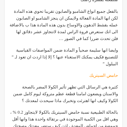
بالفعل جميع انواع الشامبو والصابون تقريبا تحوي هذه المادة
لكن انها المادة الفعالة ولايمكن ان ينجز الشامبو او الصابون
عمله بقشط الدهون والاوساخ بدون هذه المادة هذا ب بالاضافة
الى انك ستعرض فروة الراس لمدة لاتتجاوز عشر دقائق لها
فلن تحدث ضررا كما في الصور …
وايضا انها سليمة صحياً و المادة ضمن المواصفات القياسية
للتصنيع فكيف يمكنك الاستغناء عنها ؟ إلا إذا اردت ان تعود لـ ”
البيلول ”
حامض السيتريك
كثيرة هي الرسائل التي تظهر تأثير الكولا المضر بالصحة
والاسنان ويضعون امامنا قطعة عظم متروكة ليوم كامل ضمن
الكولا وكيف انها اهترئت وتخبرك ماذا سيحدث لمعدتك ؟
بالحالة الطبيعية نسبة حامض السيتريك بالكولا لايتجاوز 0.2 % ،
وهي اقل من الكمية الموجودة في برتقالة واحدة هذا وانها أقل
حموضة من احماض المعدة ، اذن كيف ستضر معدتك وصحتك