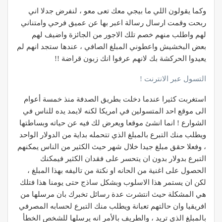
وكما يقولون اللي ما بيجي معك تعى معو ، لنفرض جدلا اني
ربحت وقمت ارسال رسالة اعبر بها عن عميق فرحي وامتناني
لهم واطلب منهم خصم تلك الاجور من الجائزة واضيف لهم
بعض البخشيش واعطوني المبلغ الصافي ، عندها ستجد انهم لم
يعيدوا الحركشة بك لانهم عرفوا انك زبون قراضة !!
التسول عبر الانترنت !
استغربت كثيرا عندما دخلت بطريق الصدفة منذ خمسة أعوام
الى موقع احد المتسولين في امريكا لكنه لايمد يده للناس في
الشوارع ! انما انشئ موقعا ويعرض لك فيه عن حياته وبساطتها
ويطلب منك التبرع بالمبلغ الذي تتحمله بداية من الدولار الواحد
، وفعلا حقق مبلغ جيدا خلال شهر حيث الكثير من الناس يمكنهم
التبرع بدولار بدون ان يتحسر على فقدان الكثير فيمكنك
الحصول على اغنية من الحانه او نكتة من تاليفه بهذا المبلغ ،
لكن ان يستمر هذا الاسلوب وبشكل ساذج حتى يومنا هذا فتلك
هي المشكلة حيث انتشرت عدة رسائل تخبرك بان مرسلها من
افريقيا وان حالتهم تعبانة ويطلب منك التبرع لحسابه المصرفي
بالمبلغ الذي تريد ، والطريف بالأمر انه يرسلها للشخص الخطأ