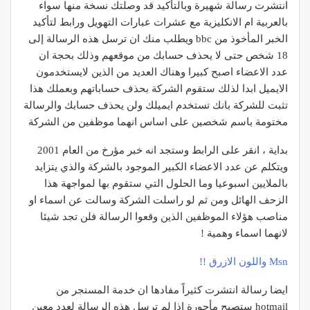
انتشرت رسالة شهيرة وبالتأكيد قد وصلتك نسخة منها سواء
بالعربية ام الانكليزية مع عشرات عبارات التهويل ورابط لتأكيد
الخبر المأخوذ من bbc ويطلب منك ان ترسل هذه الرسالة إلى
18 شخص حتى لا يحذف حسابك من موقعهم وذلك بحجة ان
عدد الاعضاء اصبح كبيرا وهناك العديد من الذين لايستخدمون
الايميل ابدا لذلك ستقوم الشركة بحذف حساباتهم وبعملك هذا
تثبت للشركة بانك تستخدم ايميلك ولن يحذف حسابك والرسالة
مختومة باسم شخصين على اساس انهما موظفين من الشركة
بداية ، انقر على الرابط وستجد انه خبر مؤرخ من العام 2001
ويتكلم عن عدد الاعضاء الكبير الموجود بالشركة والذي يتزايد
بالملايين اسبوعيا وما الحلول التي ستقوم بها لمواجهة هذا
الزحف الهائل ومن ثم لو راسلت الشركة وسالت عن اسماء او
مناصب هؤلاء الموظفين الذين وقعوا الرسالة فلن تجد شيئا
لانهما اسماء وهمية !
Msn واللون الازرق !!
ايضا رسالة انتشرت كثيراً مفادها ان خدمة المسنجر من
hotmail ستصبح مأجورة اذا لم ترسل هذه الرسالة لعدد معين