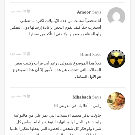
18 سنة ago
Amoor
Says
أنا شخصياً سئمت من هذه الإيميلات لكثرة ما تصلني ..
أستغرب حقاً كيف يقوم البعض بإعادة إرسالها دون التفكير
ولو للحظة بمضمونها ولا حتى التأكد من صحتها
18 سنة ago
Rami
Says
فعلاً هذا الموضوع شمولي ، رغم أني قرأت وكتبت بعض
المقالات التي تتحدث عن هذه الأمور إلا أن هذا الموضوع
هو الأول الشامل
18 سنة ago
Mhabach
Says
رامي :: أهلا بك في مدونتي 🙂
حاولت تذكر معظم الايميلات التي تمر علي من هالنوعية
وابحث عن الحل لها وبالنهاية التوعية والعلم اساس كل
شيء ولو فكر كل شخص بالخطوة التي يفعلها تفكيرا علميا