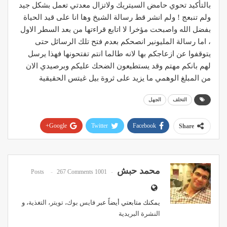
بالتأكيد تحوي حامض السيتريك ولاتزال معدتي تعمل بشكل جيد
ولم تنبعج ! ولم انشر قط رسالة الشيخ وها انا على قيد الحياة
بفضل الله واصبحت مؤخرا لا اتابع قراءتها من بعد السطر الاول
، اما رسالة المليونير انصحكم بعدم فتح تلك الرسائل حتى
يتوقفوا عن ازعاجكم بها لانه طالما انتم تفتحونها فهذا يرسل
لهم بانكم مهتم وقد يستطيعون الضحك عليكم وبرصيدي الان
من المبلغ الوهمي ما يزيد على ثروة بيل غيتس الحقيقية
التخلف
الجهل
Google+
Twitter
Facebook
Share
Pinterest
WhatsApp
ReddIt
Email
محمد حبش
267 Comments
1001 Posts
يمكنك متابعتي أيضاً عبر
فايس بوك
،
تويتر
،
التغذية
، و
النشرة البريدية