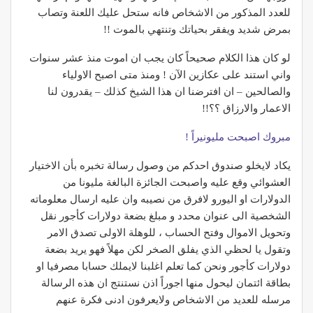
للعدد المذكور من الاشخاص فانه ستحل عليك اللعنة وتصاب
بمرض شديد ويفقر بحياتك وتنتهي بالموت !!
لو كان هذا الكلام صحيحاً كان يجب ان اموت منذ عشر سنوات
واني استند على عكازين الآن ! ومنذ متى اصبح الاولياء
والصالحين – ان افترضنا ان هذا الشيخ كذلك – يقدرون لنا
الاعمار والارزاق ؟؟!!
مبروك اصبحت مليونيراً !
يكاد لايخلو صندوق احدكم من وصول رسالة تخبره بأن الاختيار
العشوائي وقع عليه واصبحت الجائزة البالغة مليونا من
الدولارات او اليورو لافرق من نصيبه وان عليه ارسال معلوماته
الشخصية الى عنوان محدد و مبلغ بضعة دولارات كأجور نقل
وتحويل الاموال وفتح الحساب ، للوهلة الاولى تصدق الامر
وتقول يا لحظي الذي يفلق الصخر لكن مهلاً فهو يريد بضعة
دولارات كأجور ونحن كما تعلم اغلبنا لايملك حسابا مصرفيا او
بطاقة ائتمان ليحول منها اجوراً اذن نستنتج ان هذه الرسالة
مرسله للعديد من الاشخاص ولايعرفون ادنى فكرة عنهم