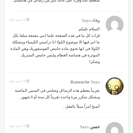
منطقيا لكنا وفرنا على حالنا كتير من رسائل من هالشكل
18 سنة ago
وفاء
Says
السلام عليكم
قرات كل ما في هذه الصفحة علما انني مقتنعة سلفا بكل
ما اتى فيها الا موضوع الكولا انا دراستي الكيمياء ومشكلة
الكولا في انها تحوي مادة حامض الفوسفوريك وهي المادة
الموثرة في هشاشة العظام وليس حامض الستريك
وشكرا
18 سنة ago
Ranouche
Says
تقريباً معظم هذه الرسائل وصلتني في السنين الماضية
وبشكل متكرر مرة واحدة تقريباً كل سنة أو 6 شهور ..
أصبحَ أمراً مملاً بالفعل ..
18 سنة ago
حسن
Says