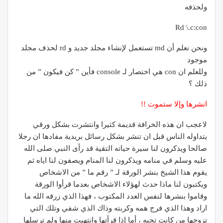
ولحذفه
Rd \.c:con
ونحن نعلم أن md تستعمل لإنشاء مجلد جديد و rd لحذف مجلد
موجود
وللعلم ان con هي اختصار لـ console فأين ” كن فيكون ” من
ذلك ؟
انشرها وإلا ستموت !!
لاعجب ان هذه الخرافة قديمة كثيرا وانتشرت بشكل ورقي
يتداوله الناس قبل ان تنشر بشكل رسائل بريدية مفادها ان رجلا
صالحا ويذكرون لنا سيرة حياته التقية قد رأى النبي صلى الله
عليه وسلم في منامه ويذكرون لنا المنام ويصفون لنا اياه ثم
يقوم هذا الشيخ بنشر الورقة لـ ” رقم ما ” من الاشخاص
ويكتبون لنا ماذا حدث لهؤلاء الاشخاص بعدما قرأوا الورقة
وقاموا بنشرها لنفس العدد المكتوب ، فهذا الذي زرقه الله ما
اراد وهذا الذي فرج همه وكربته وذاك الذي شفي وتلك التي
تزوجها من كانت تحبه ، أما إذا قرأتها وانتهيت منها ولم ترسلها