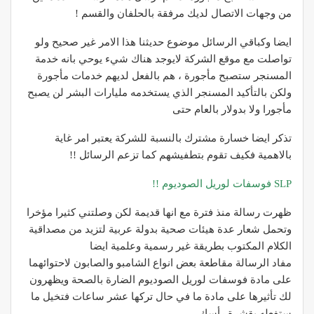
من وجهات الاتصال لديك مرفقة بالحلفان والقسم !
ايضا وكباقي الرسائل موضوع حديثنا هذا الامر غير صحيح ولو
تواصلت مع موقع الشركة لايوجد هناك شيء يوحي بانه خدمة
المسنجر ستصبح مأجورة ، هم بالفعل لديهم خدمات مأجورة
ولكن بالتأكيد المسنجر الذي يستخدمه مليارات البشر لن يصبح
مأجورا ولا بدولار بالعام حتى
تذكر ايضا خسارة مشترك بالنسبة للشركة يعتبر امر غاية
بالاهمية فكيف تقوم بتطفيشهم كما تزعم الرسائل !!
SLP فوسفات لوريل الصوديوم !!
ظهرت رسالة منذ فترة مع انها قديمة لكن وصلتني كثيرا مؤخرا
وتحمل شعار عدة هيئات صحية بدولة عربية لتزيد من مصداقية
الكلام المكتوب بطريقة غير رسمية وعلمية ايضا
مفاد الرسالة مقاطعة بعض انواع الشامبو والصابون لاحتوائهما
على مادة فوسفات لوريل الصوديوم الضارة بالصحة ويظهرون
لك تأثيرها على مادة ما في حال تركها عشر ساعات فتخيل ما
ستفعله بقشرة رأسك