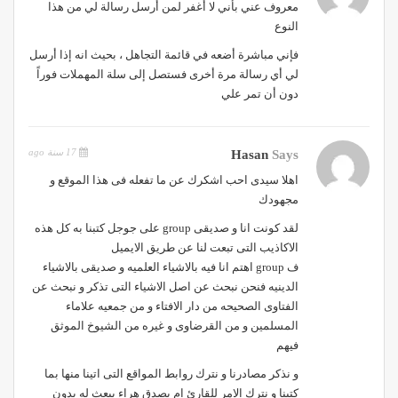
معروف عني بأني لا أغفر لمن أرسل رسالة لي من هذا
النوع
فإني مباشرة أضعه في قائمة التجاهل ، بحيث انه إذا أرسل
لي أي رسالة مرة أخرى فستصل إلى سلة المهملات فوراً
دون أن تمر علي
17 سنة ago
Hasan
Says
اهلا سيدى احب اشكرك عن ما تفعله فى هذا الموقع و
مجهودك
لقد كونت انا و صديقى group على جوجل كتبنا به كل هذه
الاكاذيب التى تبعت لنا عن طريق الايميل
ف group اهتم انا فيه بالاشياء العلميه و صديقى بالاشياء
الدينيه فنحن نبحث عن اصل الاشياء التى تذكر و نبحث عن
الفتاوى الصحيحه من دار الافتاء و من جمعيه علاماء
المسلمين و من القرضاوى و غيره من الشيوخ الموثق
فيهم
و نذكر مصادرنا و نترك روابط المواقع التى اتينا منها بما
كتبنا و نترك الامر للقارئ ام يصدق هراء يبعث له بدون