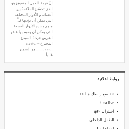
إنَّ فريق العمل المتفوقَ هو
الذي تحسُنُ الملائمةُ بين
أعضائه و الأدوار المختلفة
التي يمكن أن يؤديها كلٌّ
منهم.و هذه الأدوار التسعة
التي يمكن أن يقوم بها عضو
الفريق هي:1- المبدع-
المخترع creator –
innovator: هو المتميز
غالباً…
روابط اعلانية
>> ضع رابطك هنا <<
kora live
اشتراك iptv
الطفل الداخلي
انشاء ايميل