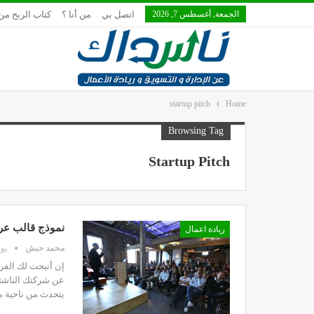
الجمعة, أغسطس 7, 2026
اتصل بي
من أنا ؟
كتاب الربح من 
startup pitch
Home
Browsing Tag
Startup Pitch
نموذج قالب عر
ريادة اعمال
محمد حبش
يونيو 
إن أتيحت لك الفر
عن شركتك الناشئة
يتحدث من ناحية م