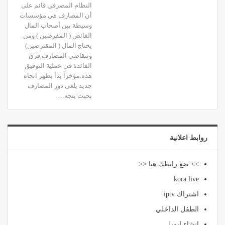
النظام المصرفي قائم على
أن المصارف هي مؤسسات
وسيطة بين أصحاب المال
الفائض ( المقرضين ) ومن
يحتاج المال ( المقترضين)
وتتقاضى المصارف فرق
الفائدة في عملية التوفيق
هذه.مؤخراً بدأ يظهر اتجاه
جديد يلغى دور المصارف
بحيث يتجه…
روابط اعلانية
>> ضع رابطك هنا <<
kora live
اشتراك iptv
الطفل الداخلي
انشاء ايميل