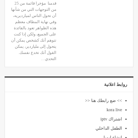
قدمنا ​​ مؤخرا قائمة من 25
من التوجهات التي من شأنها
أن تحول الناس لميارديريه،
وفي نهاية المطاف معظم
هذه الظواهر تعود بالفائدة
على الجميع، ولكن إذا كنت
تتوهم أنك كشخص يمكن أن
يتحول إلى ملياردير، يمكن
القول أنك تخدع نفسك.
التحدي…
روابط اعلانية
>> ضع رابطك هنا <<
kora live
اشتراك iptv
الطفل الداخلي
انشاء ايميل