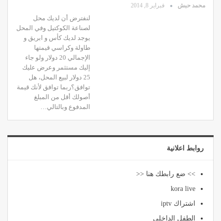
محمد حبش
فبراير 8, 2014
لنفترض أن لديك محل
لصناعة الكوكتيل وفي المحل
يوجد لديك كأس و ابريق و
طاولة وكراسي قيمتها
الإجمالي 20 دولار ولو جاء
إليك مستثمر وعرض عليك
25 دولار لبيع المحل، هل
توافق؟ربما توافق لأنك قيمة
أصولك أقل من المبلغ
المدفوع وبالتالي…
روابط اعلانية
>> ضع رابطك هنا <<
kora live
اشتراك iptv
الطفل الداخلي