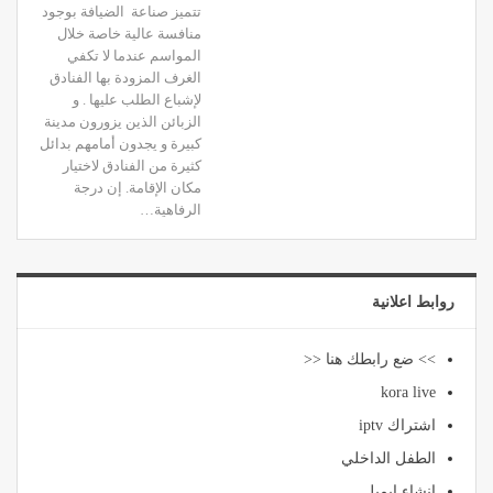
تتميز صناعة الضيافة بوجود
منافسة عالية خاصة خلال
المواسم عندما لا تكفي
الغرف المزودة بها الفنادق
لإشباع الطلب عليها . و
الزبائن الذين يزورون مدينة
كبيرة و يجدون أمامهم بدائل
كثيرة من الفنادق لاختيار
مكان الإقامة. إن درجة
الرفاهية…
روابط اعلانية
>> ضع رابطك هنا <<
kora live
اشتراك iptv
الطفل الداخلي
انشاء ايميل