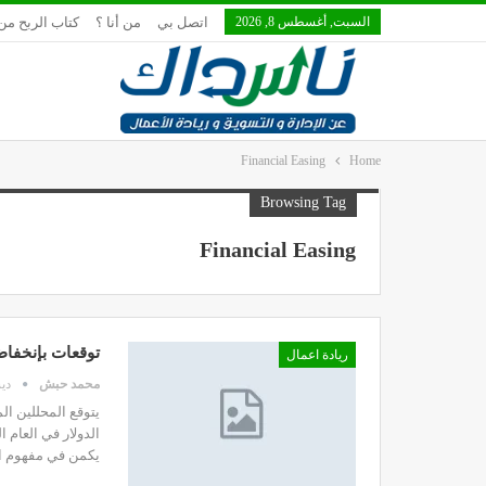
السبت, أغسطس 8, 2026
اتصل بي
من أنا ؟
كتاب الربح من 
Financial Easing
Home
Browsing Tag
Financial Easing
توقعات بإنخفاض 
ريادة اعمال
محمد حبش
ديسم
يتوقع المحللين ا
الدولار في العام ا
يكمن في مفهوم التيسير أ