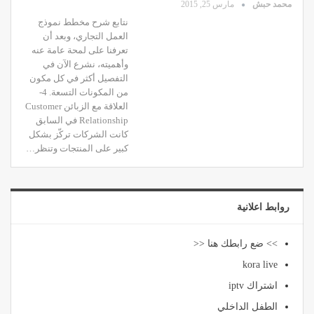
محمد حبش
مارس 25, 2015
نتابع شرح مخطط نموذج
العمل التجاري، وبعد أن
تعرفنا على لمحة عامة عنه
وأهميته، نشرع الآن في
التفصيل أكثر في كل مكون
من المكونات التسعة. 4-
العلاقة مع الزبائن Customer
Relationship في السابق
كانت الشركات تركّز بشكل
كبير على المنتجات وتنظر…
روابط اعلانية
>> ضع رابطك هنا <<
kora live
اشتراك iptv
الطفل الداخلي