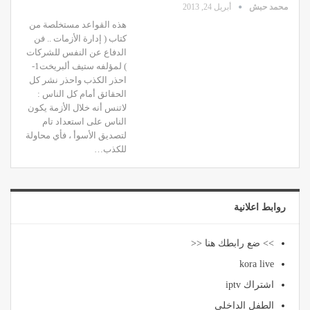
محمد حبش
أبريل 24, 2013
هذه القواعد مستخلصة من
كتاب ( إدارة الأزمات .. فن
الدفاع عن النفس للشركات
) لمؤلفه ستيف ألبريخت1-
احذر الكذب واحذر نشر كل
الحقائق أمام كل الناس :
لاتنس أنه خلال الأزمة يكون
الناس على استعداد تام
لتصديق الأسوأ ، فأي محاولة
للكذب…
روابط اعلانية
>> ضع رابطك هنا <<
kora live
اشتراك iptv
الطفل الداخلي