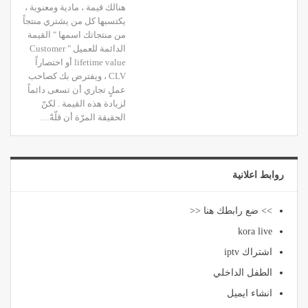
هنالك قيمة ، مادية ومعنوية ،
يكتسبها كل من يشتري منتجاً
من منتجاتك اسمها " القيمة
الدائمة للعميل " Customer
lifetime value أو اختصاراً
CLV ، ويفترض بك كصاحب
عملٍ تجاري أن تسعى دائماً
لزيادة هذه القيمة . لكنّ
الحقيقة المرّة أن قلّةً…
روابط اعلانية
>> ضع رابطك هنا <<
kora live
اشتراك iptv
الطفل الداخلي
انشاء ايميل