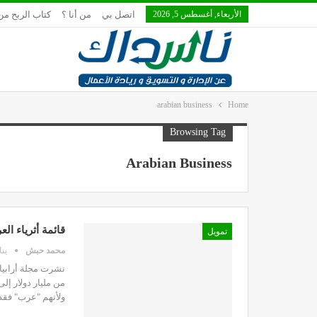
الأربعاء, أغسطس 5, 2026
اتصل بي
من أنا ؟
كتاب الربح من
arabian business
Home
Browsing Tag
Arabian Business
قائمة أثرياء العر
تمويل
محمد حبش
يناير 
ولأنهم "عرب" فقد