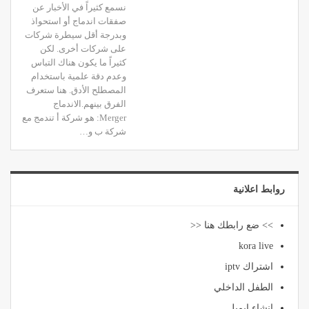
نسمع كثيراً في الأخبار عن
صفقات اندماج أو استحواذ
وبدرجة أقل سيطرة شركات
على شركات أخرى. لكن
كثيراً ما يكون هناك التباس
وعدم دقة علمية باستخدام
المصطلح الأدق. هنا ستعرف
الفرق بينهم.الاندماج
Merger: هو شركة أ تندمج مع
شركة ب و…
روابط اعلانية
>> ضع رابطك هنا <<
kora live
اشتراك iptv
الطفل الداخلي
انشاء ايميل