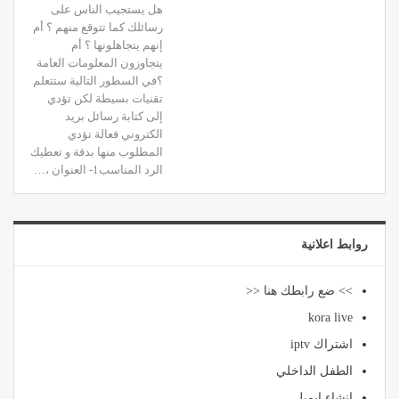
هل يستجيب الناس على
رسائلك كما تتوقع منهم ؟ أم
إنهم يتجاهلونها ؟ أم
يتجاوزون المعلومات العامة
؟في السطور التالية ستتعلم
تقنيات بسيطة لكن تؤدي
إلى كتابة رسائل بريد
الكتروني فعالة تؤدي
المطلوب منها بدقة و تعطيك
الرد المناسب1- العنوان ،…
روابط اعلانية
>> ضع رابطك هنا <<
kora live
اشتراك iptv
الطفل الداخلي
انشاء ايميل