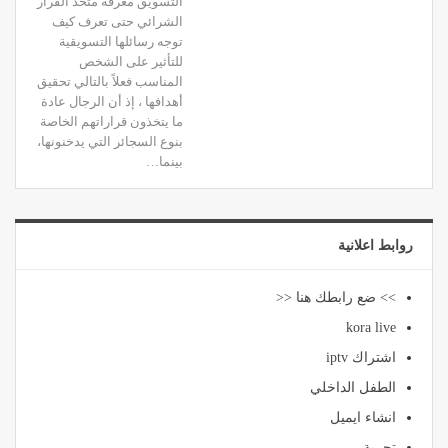
التسويق معرفة متخذ القرار
الشرائي حتى تعرف كيف
توجه رسائلها التسويقية
للتأثير على الشخص
المناسب فعلاً بالتالي تحقيق
أهدافها ، إذ أن الرجال عادة
ما يتخذون قراراتهم الخاصة
بنوع السجائر التي يدخنونها،
بينما…
روابط اعلانية
>> ضع رابطك هنا <<
kora live
اشتراك iptv
الطفل الداخلي
انشاء ايميل
تجربة