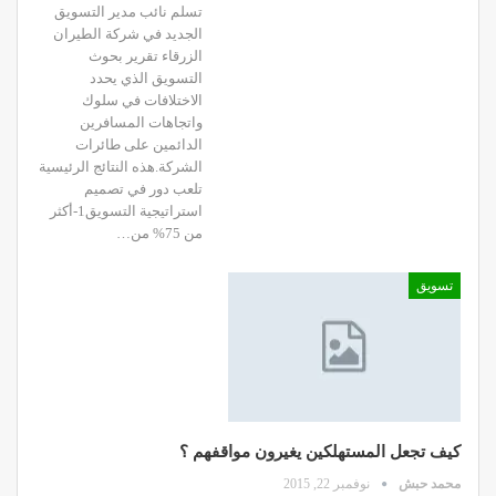
تسلم نائب مدير التسويق
الجديد في شركة الطيران
الزرقاء تقرير بحوث
التسويق الذي يحدد
الاختلافات في سلوك
واتجاهات المسافرين
الدائمين على طائرات
الشركة.هذه النتائج الرئيسية
تلعب دور في تصميم
استراتيجية التسويق1-أكثر
من 75% من…
تسويق
كيف تجعل المستهلكين يغيرون مواقفهم ؟
محمد حبش
نوفمبر 22, 2015