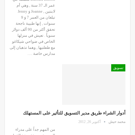
عمر الـ 37 سنة , وهي أم
لابنتين , Joanne وَ Jenny
تبلغان من العمر 7 وَ 9
سنوات , إنها طبيبة ناجحة
تحقق أكثر من 90 ألف دولار
سنوياً . تعيش في منزلها
الخاص في ضواحي شيكاغو
مع طفلتيها , وهما تذهبان إلى
مدارس خاصة .…
تسويق
أدوار الشراء طريق مدير التسويق للتأثير على المستهلك
محمد حبش
أكتوبر 26, 2012
من المهم جداً على مدراء