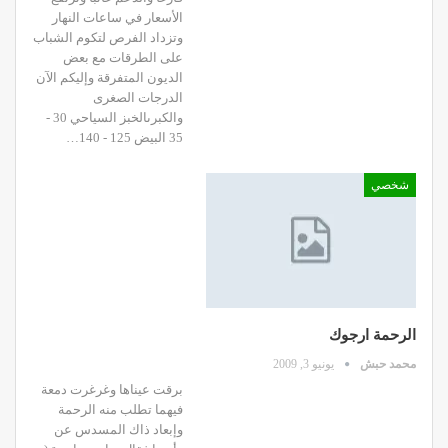
الأسعار في ساعات النهار
وتزداد الفرص لتكوم الشباب
على الطرقات مع بعض
الديون المتفرقة وإليكم الآن
الدرجات الصغرى
والكبرىالخبز السياحي 30 -
35 البيض 125 - 140…
شخصي
الرحمة ارجوك
محمد حبش
يونيو 3, 2009
برقت عيناها وغرغرت دمعة
فيهما تطلب منه الرحمة
وإبعاد ذاك المسدس عن