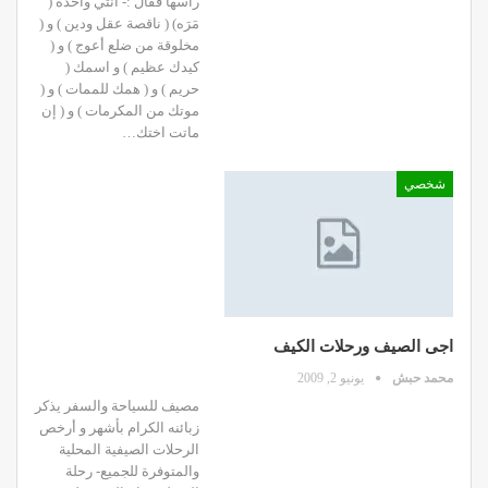
رأسها فقال :- انتي واحدة (
مَرَه) ( ناقصة عقل ودين ) و (
مخلوقة من ضلع أعوج ) و (
كيدك عظيم ) و اسمك (
حريم ) و ( همك للممات ) و (
موتك من المكرمات ) و ( إن
ماتت اختك…
شخصي
اجى الصيف ورحلات الكيف
محمد حبش
يونيو 2, 2009
مصيف للسياحة والسفر يذكر
زبائنه الكرام بأشهر و أرخص
الرحلات الصيفية المحلية
والمتوفرة للجميع- رحلة