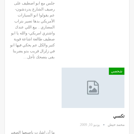
جلس مع ابو اصطيف على
رصيف الشارع يدردشون-
عم يقولوا انو السيارات
الأمريكي بدها تصير بتراب
المصاري .. بيع اللي عندك
واشتري امريكي- والله يا ابو
صطيف طالعة اشاعة قوية
كتير والكل عم يحكي فيها انو
في زلزال قريب بدو يضربنا
بقى بنصحك تأجل…
شخصي
تكسي
محمد حبش
يونيو 10, 2009
ما أن اشارت بإصبعها الصغير