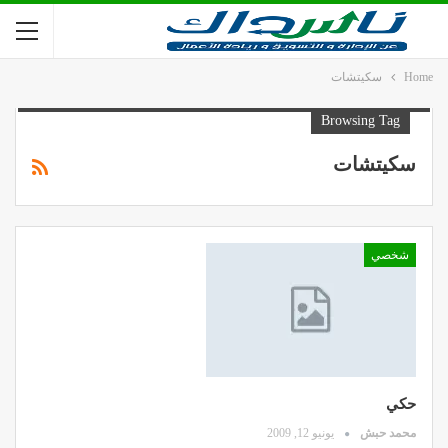
Home
سكيتشات
Browsing Tag
سكيتشات
شخصي
حكي
محمد حبش
يونيو 12, 2009