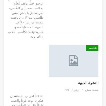
الرقيق حتى توقف فجأة
بمكانه ... صعد إلى التكسي-
بس معلش يا معلم ! منين
طلعتلي انت ؟! ... أنا وقفت
للصبية مو إلك ! - لأ هي
الصبية أنا مشغلها عندي
خبيرة توقيف تكاسي .. خدني
ع العزيزية
شخصي
النشرة الجوية
محمد حبش
يونيو 6, 2009
اما غداً اعزائي المشاهدين
فيكون الوجه بارداً والجيب
فارغاً والدعم غائباً وترتفع