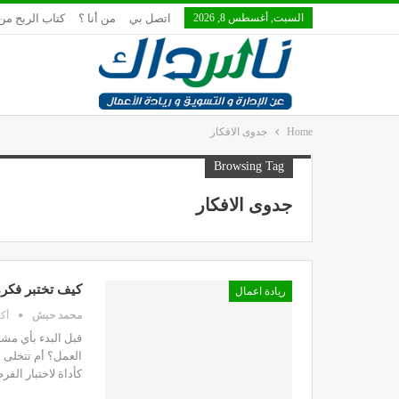
السبت, أغسطس 8, 2026
اتصل بي
من أنا ؟
كتاب الربح من 
Home
جدوى الافكار
Browsing Tag
جدوى الافكار
كيف تختبر فكرة
ريادة اعمال
محمد حبش
أكتوب
قبل البدء بأي مش
العمل؟ أم تتخلى 
كأداة لاختبار ال